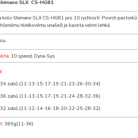
Shimano SLX CS-HG81
 kolo Shimano SLX CS-HG81 pro 10 rychlostí. Povrch pastorků j
hčenému hliníkovému unašeči je kazeta velmi lehká.
Alu
lita
: 10 speed, Dyna-Sys
í
:
34 zubů (11-13-15-17-19-21-23-26-30-34)
36 zubů (11-13-15-17-19-21-24-28-32-36)
32 zubů (11-12-14-16-18-20-22-25-28-32)
t
: 369g(11-36)