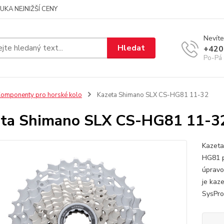
UKA NEJNIŽŠÍ CENY
Nevíte
Hledat
+420
Po-Pá 
omponenty pro horské kolo
Kazeta Shimano SLX CS-HG81 11-32
ta Shimano SLX CS-HG81 11-3
Kazeta
HG81 p
úpravo
je kaz
SysPro