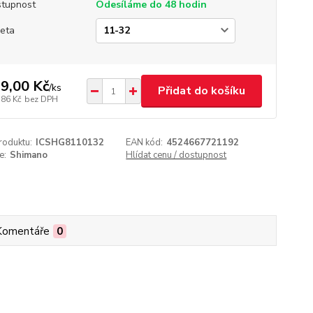
tupnost
Odesíláme do 48 hodin
eta
9,00 Kč
/
ks
Přidat do košíku
,86 Kč
bez DPH
roduktu:
ICSHG8110132
EAN kód:
4524667721192
e:
Shimano
Hlídat cenu / dostupnost
Komentáře
0