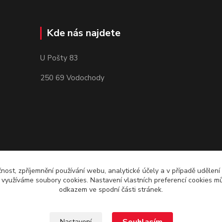
Kde nás najdete
U Pošty 83
250 69 Vodochody
čnost, zpříjemnění používání webu, analytické účely a v případě udělení
y využíváme soubory cookies. Nastavení vlastních preferencí cookies mů
odkazem ve spodní části stránek.
Nastavení