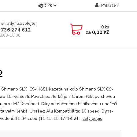
Přihlášení
CZK
 si rady? Zavolejte.
0
ks
 736 274 612
za
0,00 Kč
8.00-16.00
2
 Shimano SLX CS-HG81 Kazeta na kolo Shimano SLX CS-
ro 10 rychlostí. Povrch pastorků je s Chrom-Nikl pvrchovou
u pro delší životnost. Díky odlehčenému hliníkovému unašeči
eta velmi lehká. Unašeč: Alu Kompatibilita: 10 speed, Dyna-
vedení: 11-34 zubů (11-13-15-17-19-21...
celý popis