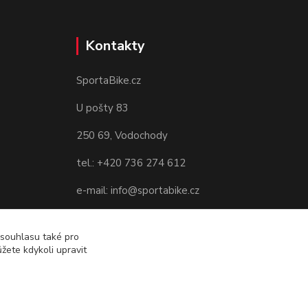
Kontakty
SportaBike.cz
U pošty 83
250 69, Vodochody
tel.: +420 736 274 612
e-mail: info@sportabike.cz
 souhlasu také pro
žete kdykoli upravit