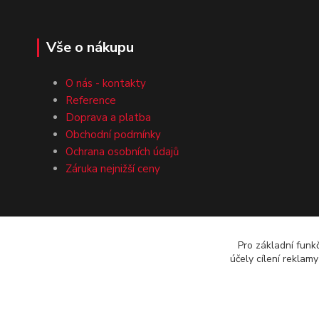
Vše o nákupu
O nás - kontakty
Reference
Doprava a platba
Obchodní podmínky
Ochrana osobních údajů
Záruka nejnižší ceny
Pro základní funk
účely cílení reklam