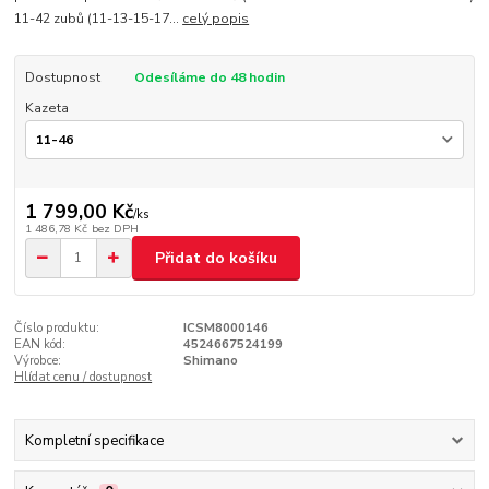
11-42 zubů (11-13-15-17...
celý popis
Dostupnost
Odesíláme do 48 hodin
Kazeta
1 799,00 Kč
/
ks
1 486,78 Kč
bez DPH
Přidat do košíku
Číslo produktu:
ICSM8000146
EAN kód:
4524667524199
Výrobce:
Shimano
Hlídat cenu / dostupnost
Kompletní specifikace