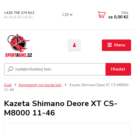
0
ks
+420 736 274 612
CZK
za
0,00 Kč
Po-Pá 8.00-16.00
Menu
Hledat
Úvod
Komponenty pro horské kolo
Kazeta Shimano Deore XT CS-M8000
11-46
Kazeta Shimano Deore XT CS-
M8000 11-46