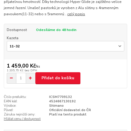
přijatelnou hmotností. Díky technologii Hyper Glide je zajištěno velice
jemné řazení. Unašeč pastorků je vyroben z Alu slitiny s 4ramenným
pavoukem(11-32) nebo s 5ramenný...
celý popis
Dostupnost
Odesíláme do 48 hodin
Kazeta
1 459,00 Kč
/
ks
1 205,79 Kč
bez DPH
Přidat do košíku
Číslo produktu:
ICSM7709132
EAN kód:
4524667130192
Výrobce:
Shimano
Původ:
Oficiální dodavatel do ČR
Záruka nejnižší ceny:
Platí na tento produkt
Hlídat cenu / dostupnost