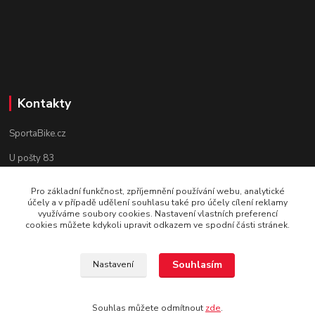
Kontakty
SportaBike.cz
U pošty 83
250 69, Vodochody
Pro základní funkčnost, zpříjemnění používání webu, analytické
účely a v případě udělení souhlasu také pro účely cílení reklamy
tel.: +420 736 274 612
využíváme soubory cookies. Nastavení vlastních preferencí
cookies můžete kdykoli upravit odkazem ve spodní části stránek.
e-mail: info@sportabike.cz
Souhlasím
Nastavení
Vytvořeno systémem
www.eshop-rychle.cz
Souhlas můžete odmítnout
zde
.