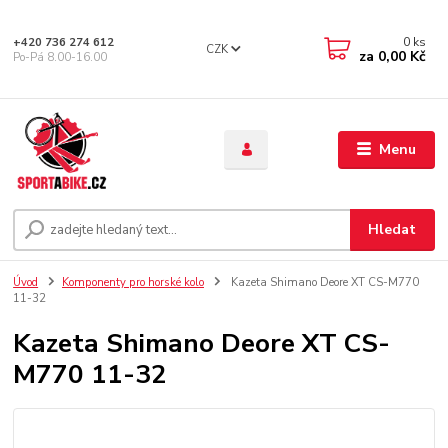
0
ks
+420 736 274 612
CZK
za
0,00 Kč
Po-Pá 8.00-16.00
Menu
Hledat
Úvod
Komponenty pro horské kolo
Kazeta Shimano Deore XT CS-M770
11-32
Kazeta Shimano Deore XT CS-
M770 11-32