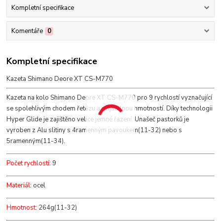
Kompletní specifikace
Komentáře
0
Kompletní specifikace
Kazeta Shimano Deore XT CS-M770
Kazeta na kolo Shimano Deore XT CS-M770 pro 9 rychlostí vyznačující
se spolehlivým chodem řetězu a přijatelnou hmotností. Díky technologii
Hyper Glide je zajištěno velice jemné řazení. Unašeč pastorků je
vyroben z Alu slitiny s 4ramenným pavoukem(11-32) nebo s
5ramenným(11-34).
Počet rychlostí
: 9
Materiál
: ocel
Hmotnost
: 264g(11-32)