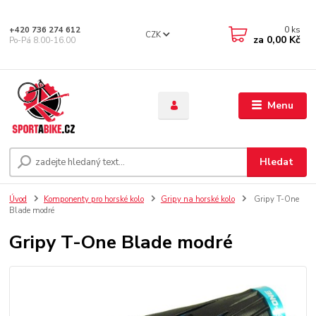
0
ks
+420 736 274 612
CZK
za
0,00 Kč
Po-Pá 8.00-16.00
Menu
Hledat
Úvod
Komponenty pro horské kolo
Gripy na horské kolo
Gripy T-One
Blade modré
Gripy T-One Blade modré