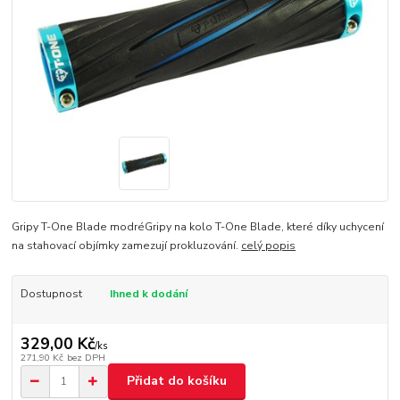
Gripy T-One Blade modréGripy na kolo T-One Blade, které díky uchycení
na stahovací objímky zamezují prokluzování.
celý popis
Dostupnost
Ihned k dodání
329,00 Kč
/
ks
271,90 Kč
bez DPH
Přidat do košíku