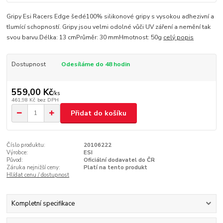
Gripy Esi Racers Edge šedé100% silikonové gripy s vysokou adhezivní a
tlumící schopností. Gripy jsou velmi odolné vůči UV záření a nemění tak
svou barvu.Délka: 13 cmPrůměr: 30 mmHmotnost: 50g
celý popis
Dostupnost
Odesíláme do 48 hodin
559,00 Kč
/
ks
461,98 Kč
bez DPH
Přidat do košíku
Číslo produktu:
20106222
Výrobce:
ESI
Původ:
Oficiální dodavatel do ČR
Záruka nejnižší ceny:
Platí na tento produkt
Hlídat cenu / dostupnost
Kompletní specifikace