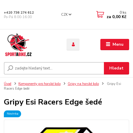
0
ks
+420 736 274 612
CZK
za
0,00 Kč
Po-Pá 8.00-16.00
Menu
Hledat
Úvod
Komponenty pro horské kolo
Gripy na horské kolo
Gripy Esi
Racers Edge šedé
Gripy Esi Racers Edge šedé
Novinka