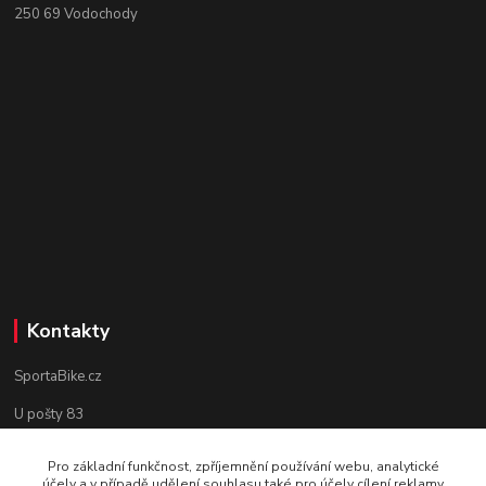
250 69 Vodochody
Kontakty
SportaBike.cz
U pošty 83
250 69, Vodochody
Pro základní funkčnost, zpříjemnění používání webu, analytické
účely a v případě udělení souhlasu také pro účely cílení reklamy