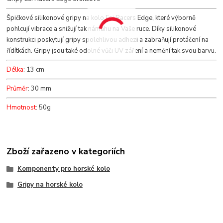
Špičkové silikonové gripy na kolo Esi Racers Edge, které výborně
pohlcují vibrace a snižují tak námahu na Vaše ruce. Díky silikonové
konstrukci poskytují gripy spolehlivou adhezi a zabraňují protáčení na
řídítkách. Gripy jsou také odolné vůči UV záření a nemění tak svou barvu.
Délka
: 13 cm
Průměr
: 30 mm
Hmotnost
: 50g
Zboží zařazeno v kategoriích
Komponenty pro horské kolo
Gripy na horské kolo