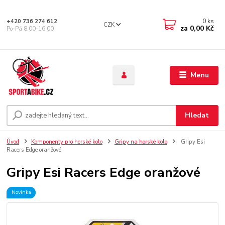
0
ks
+420 736 274 612
CZK
za
0,00 Kč
Po-Pá 8.00-16.00
Menu
Hledat
Úvod
Komponenty pro horské kolo
Gripy na horské kolo
Gripy Esi
Racers Edge oranžové
Gripy Esi Racers Edge oranžové
Novinka