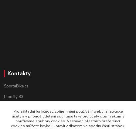
Kontakty
SportaBike.cz
U pošty 83
250 69, Vodochody
Pro základní funkčnost, zpříjemnění používání webu, analytické
účely a v případě udělení souhlasu také pro účely cílení reklamy
tel.: +420 736 274 612
využíváme soubory cookies. Nastavení vlastních preferencí
cookies můžete kdykoli upravit odkazem ve spodní části stránek.
e-mail: info@sportabike.cz