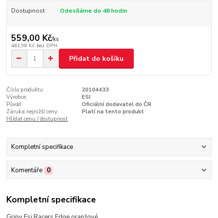
Dostupnost
Odesíláme do 48 hodin
559,00 Kč
/
ks
461,98 Kč
bez DPH
Přidat do košíku
Číslo produktu:
20104433
Výrobce:
ESI
Původ:
Oficiální dodavatel do ČR
Záruka nejnižší ceny:
Platí na tento produkt
Hlídat cenu / dostupnost
Kompletní specifikace
Komentáře
0
Kompletní specifikace
Gripy Esi Racers Edge oranžové