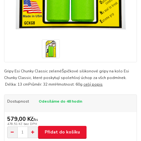
Gripy Esi Chunky Classic zelenéŠpičkové silikonové gripy na kolo Esi
Chunky Classic, které poskytují spolehlivý úchop za všch podmínek.
Délka: 13 cmPrůměr: 32 mmHmotnost: 60g
celý popis
Dostupnost
Odesíláme do 48 hodin
579,00 Kč
/
ks
478,51 Kč
bez DPH
Přidat do košíku