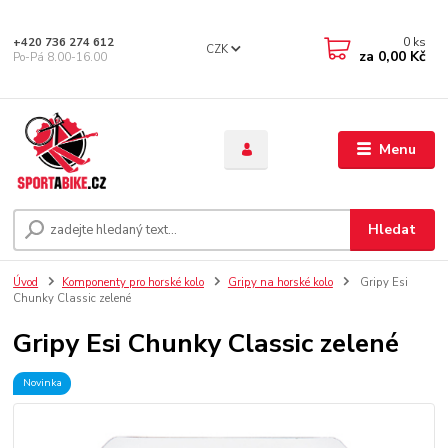
0
ks
+420 736 274 612
CZK
za
0,00 Kč
Po-Pá 8.00-16.00
Menu
Hledat
Úvod
Komponenty pro horské kolo
Gripy na horské kolo
Gripy Esi
Chunky Classic zelené
Gripy Esi Chunky Classic zelené
Novinka