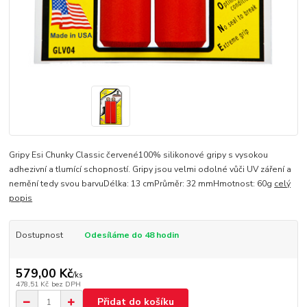
Gripy Esi Chunky Classic červené100% silikonové gripy s vysokou
adhezivní a tlumící schopností. Gripy jsou velmi odolné vůči UV záření a
nemění tedy svou barvuDélka: 13 cmPrůměr: 32 mmHmotnost: 60g
celý
popis
Dostupnost
Odesíláme do 48 hodin
579,00 Kč
/
ks
478,51 Kč
bez DPH
Přidat do košíku