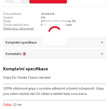
Číslo produktu:
20106218
Výrobce:
ESI
Původ:
Oficiální dodavatel do ČR
Záruka nejnižší ceny:
Platí na tento produkt
Hlídat cenu / dostupnost
Kompletní specifikace
Komentáře
0
Kompletní specifikace
Gripy Esi Chunky Classic červené
100% silikonové gripy s vysokou adhezivní a tlumící schopností. Gripy
jsou velmi odolné vůči UV záření a nemění tedy svou barvu
Délka
: 13 cm