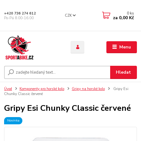
0
ks
+420 736 274 612
CZK
za
0,00 Kč
Po-Pá 8.00-16.00
Menu
Hledat
Úvod
Komponenty pro horské kolo
Gripy na horské kolo
Gripy Esi
Chunky Classic červené
Gripy Esi Chunky Classic červené
Novinka