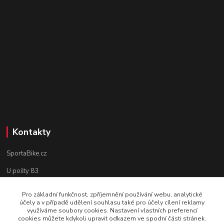
Kontakty
SportaBike.cz
U pošty 83
250 69, Vodochody
Pro základní funkčnost, zpříjemnění používání webu, analytické
účely a v případě udělení souhlasu také pro účely cílení reklamy
tel.: +420 736 274 612
využíváme soubory cookies. Nastavení vlastních preferencí
cookies můžete kdykoli upravit odkazem ve spodní části stránek.
e-mail: info@sportabike.cz