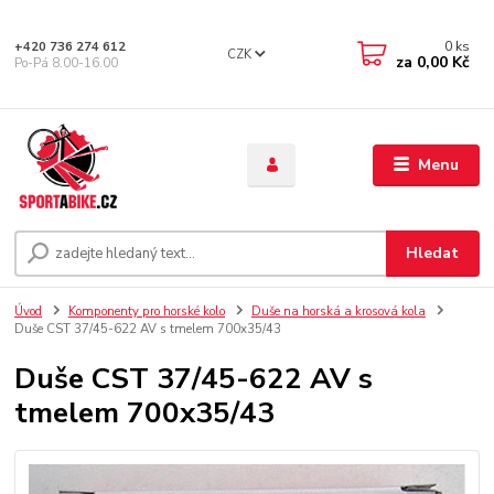
0
ks
+420 736 274 612
CZK
za
0,00 Kč
Po-Pá 8.00-16.00
Menu
Hledat
Úvod
Komponenty pro horské kolo
Duše na horská a krosová kola
Duše CST 37/45-622 AV s tmelem 700x35/43
Duše CST 37/45-622 AV s
tmelem 700x35/43