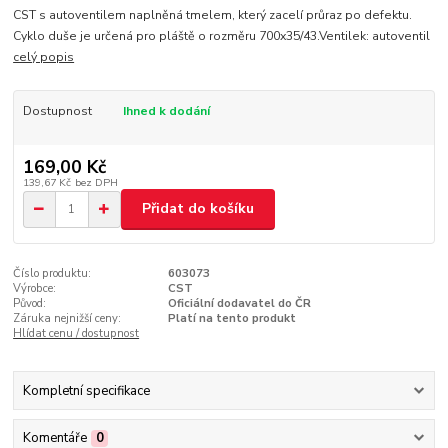
CST s autoventilem naplněná tmelem, který zacelí průraz po defektu.
Cyklo duše je určená pro pláště o rozměru 700x35/43.Ventilek: autoventil
celý popis
Dostupnost
Ihned k dodání
169,00 Kč
139,67 Kč
bez DPH
Přidat do košíku
Číslo produktu:
603073
Výrobce:
CST
Původ:
Oficiální dodavatel do ČR
Záruka nejnižší ceny:
Platí na tento produkt
Hlídat cenu / dostupnost
Kompletní specifikace
Komentáře
0