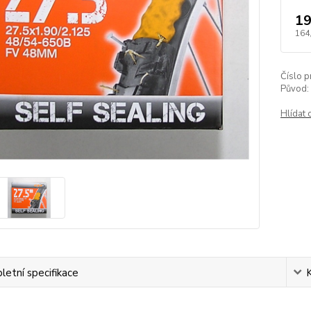
19
164
Číslo p
Původ:
Hlídat 
etní specifikace