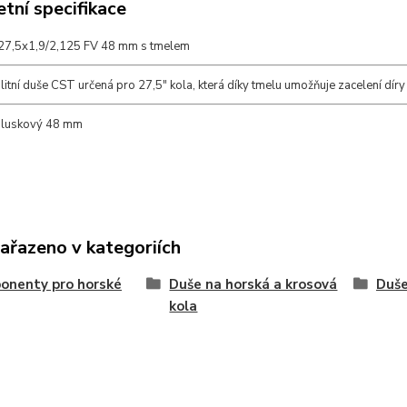
tní specifikace
27,5x1,9/2,125 FV 48 mm s tmelem
itní duše CST určená pro 27,5" kola, která díky tmelu umožňuje zacelení díry
aluskový 48 mm
zařazeno v kategoriích
onenty pro horské
Duše na horská a krosová
Duše
kola