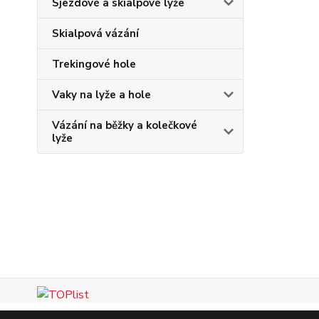
Sjezdové a skialpové lyže
Skialpová vázání
Trekingové hole
Vaky na lyže a hole
Vázání na běžky a kolečkové
lyže