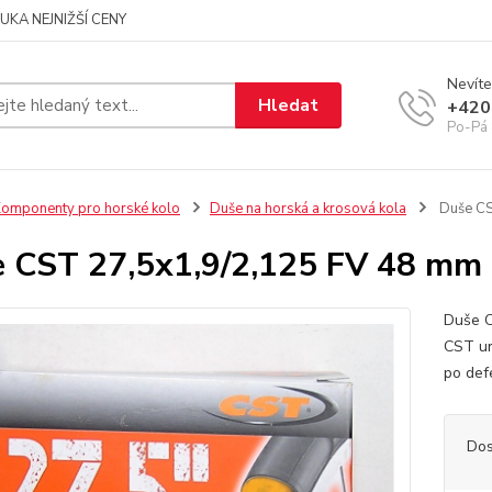
UKA NEJNIŽŠÍ CENY
Nevíte
Hledat
+420
Po-Pá 
omponenty pro horské kolo
Duše na horská a krosová kola
Duše CS
 CST 27,5x1,9/2,125 FV 48 mm
Duše C
CST ur
po def
Dos