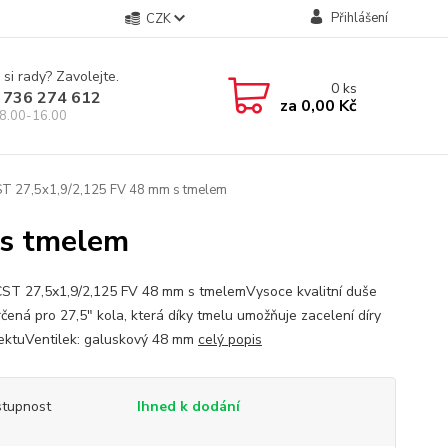
Přihlášení
CZK
 si rady? Zavolejte.
0
ks
 736 274 612
za
0,00 Kč
8.00-16.00
T 27,5x1,9/2,125 FV 48 mm s tmelem
 s tmelem
ST 27,5x1,9/2,125 FV 48 mm s tmelemVysoce kvalitní duše
čená pro 27,5" kola, která díky tmelu umožňuje zacelení díry
ektuVentilek: galuskový 48 mm
celý popis
tupnost
Ihned k dodání