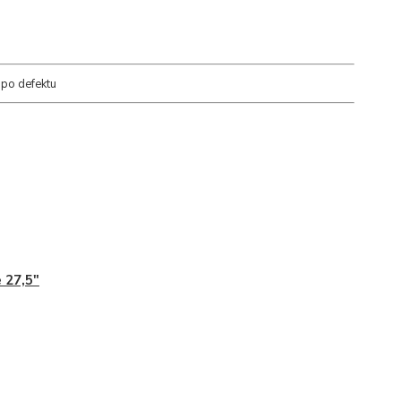
 po defektu
 27,5"