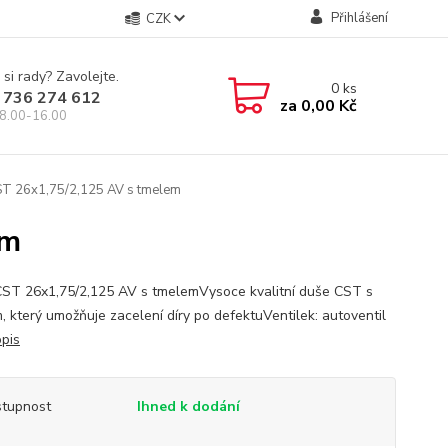
Přihlášení
CZK
 si rady? Zavolejte.
0
ks
 736 274 612
za
0,00 Kč
8.00-16.00
T 26x1,75/2,125 AV s tmelem
em
ST 26x1,75/2,125 AV s tmelemVysoce kvalitní duše CST s
, který umožňuje zacelení díry po defektuVentilek: autoventil
opis
tupnost
Ihned k dodání