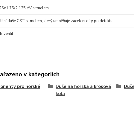
26x1,75/2,125 AV s tmelem
itní duše CST s tmelem, který umožňuje zacelení díry po defektu
utoventil
zařazeno v kategoriích
onenty pro horské
Duše na horská a krosová
Duše
kola