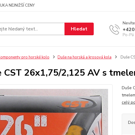
UKA NEJNIŽŠÍ CENY
Nevíte
Hledat
+420
Po-Pá 
omponenty pro horské kolo
Duše na horská a krosová kola
Duše CS
 CST 26x1,75/2,125 AV s tmel
Duše C
tmelem
celý p
Dos