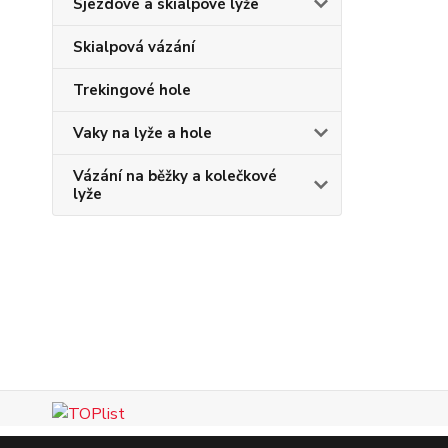
Sjezdové a skialpové lyže
Skialpová vázání
Trekingové hole
Vaky na lyže a hole
Vázání na běžky a kolečkové
lyže