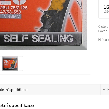
16
139
Číslo p
Původ:
Hlídat 
etní specifikace
tní specifikace