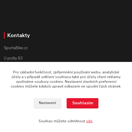
Kontakty
SportaBike.cz
U pošty 83
250 69, Vodochody
Pro základní funkčnost, zpříjemnění používání webu, analytické
účely a v případě udělení souhlasu také pro účely cílení reklamy
tel.: +420 736 274 612
využíváme soubory cookies. Nastavení vlastních preferencí
cookies můžete kdykoli upravit odkazem ve spodní části stránek.
e-mail: info@sportabike.cz
Souhlasím
Nastavení
Vytvořeno systémem
www.eshop-rychle.cz
Souhlas můžete odmítnout
zde
.