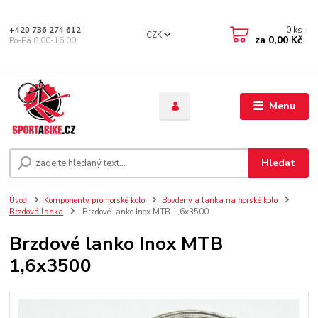
0
ks
+420 736 274 612
CZK
za
0,00 Kč
Po-Pá 8.00-16.00
Menu
Hledat
Úvod
Komponenty pro horské kolo
Bovdeny a lanka na horské kolo
Brzdová lanka
Brzdové lanko Inox MTB 1,6x3500
Brzdové lanko Inox MTB
1,6x3500