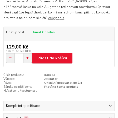
Brzdové lanko Alligator Shimano MTB silniční 1,6x2000 teflon
bíléBrzdové lanko na kolo Alligator s teflonovou povrchovou úpravou,
která zajišťuje lepší chod. Lanko má na jednom konci příčnou koncovku
pro mtb a na druhém silniční.
celý popis
Dostupnost
Ihned k dodání
129,00 Kč
106,61 Kč
bez DPH
Přidat do košíku
Číslo produktu:
838133
Výrobce:
Alligator
Původ:
Oficiální dodavatel do ČR
Záruka nejnižší ceny:
Platí na tento produkt
Hlídat cenu / dostupnost
Kompletní specifikace