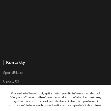
Kontakty
SportaBike.cz
U pošty 83
250 69, Vodochody
Pro základní funkčnost, zpříjemnění používání webu, analytické
účely a v případě udělení souhlasu také pro účely cílení reklamy
tel.: +420 736 274 612
využíváme soubory cookies. Nastavení vlastních preferencí
cookies můžete kdykoli upravit odkazem ve spodní části stránek.
e-mail: info@sportabike.cz