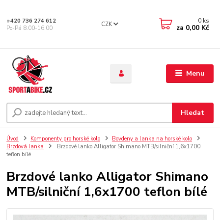
0
ks
+420 736 274 612
CZK
za
0,00 Kč
Po-Pá 8.00-16.00
Menu
Hledat
Úvod
Komponenty pro horské kolo
Bovdeny a lanka na horské kolo
Brzdová lanka
Brzdové lanko Alligator Shimano MTB/silniční 1,6x1700
teflon bílé
Brzdové lanko Alligator Shimano
MTB/silniční 1,6x1700 teflon bílé