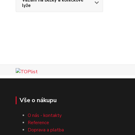
Vázání na běžky a kolečkové
lyže
Vše o nákupu
O nás - kontakty
Reference
Doprava a platba