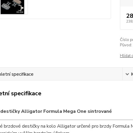
28
238
Číslo p
Původ:
Hlídat 
etní specifikace
tní specifikace
destičky Alligator Formula Mega One sintrované
é brzdové destičky na kolo Alligator určené pro brzdy Formula 