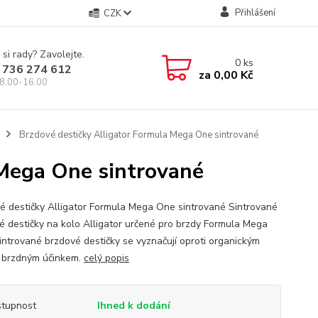
Přihlášení
CZK
 si rady? Zavolejte.
0
ks
 736 274 612
za
0,00 Kč
8.00-16.00
Brzdové destičky Alligator Formula Mega One sintrované
 Mega One sintrované
é destičky Alligator Formula Mega One sintrované Sintrované
é destičky na kolo Alligator určené pro brzdy Formula Mega
intrované brzdové destičky se vyznačují oproti organickým
 brzdným účinkem.
celý popis
tupnost
Ihned k dodání