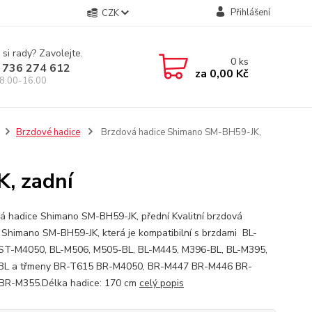
Přihlášení
CZK
 si rady? Zavolejte.
0
ks
 736 274 612
za
0,00 Kč
8.00-16.00
Brzdové hadice
Brzdová hadice Shimano SM-BH59-JK,
, zadní
á hadice Shimano SM-BH59-JK, přední Kvalitní brzdová
 Shimano SM-BH59-JK, která je kompatibilní s brzdami BL-
ST-M4050, BL-M506, M505-BL, BL-M445, M396-BL, BL-M395,
BL a třmeny BR-T615 BR-M4050, BR-M447 BR-M446 BR-
BR-M355.Délka hadice: 170 cm
celý popis