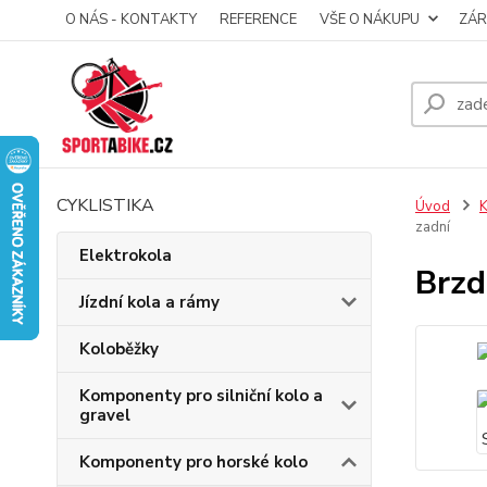
O NÁS - KONTAKTY
REFERENCE
VŠE O NÁKUPU
ZÁR
CYKLISTIKA
Úvod
K
zadní
Elektrokola
Brzd
Jízdní kola a rámy
Koloběžky
Komponenty pro silniční kolo a
gravel
Komponenty pro horské kolo