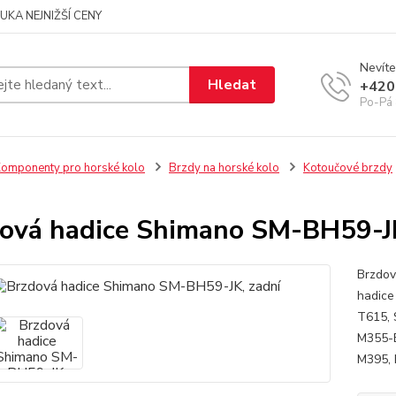
UKA NEJNIŽŠÍ CENY
Nevíte
Hledat
+420
Po-Pá 
omponenty pro horské kolo
Brzdy na horské kolo
Kotoučové brzdy
ová hadice Shimano SM-BH59-JK
Brzdov
hadice
T615, 
M355-
M395, 