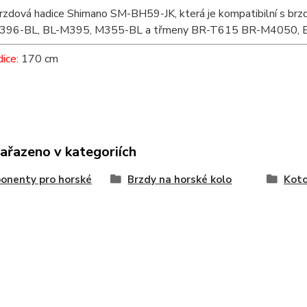
 brzdová hadice Shimano SM-BH59-JK, která je kompatibilní s
396-BL, BL-M395, M355-BL a třmeny BR-T615 BR-M4050,
dice
: 170 cm
zařazeno v kategoriích
onenty pro horské
Brzdy na horské kolo
Koto