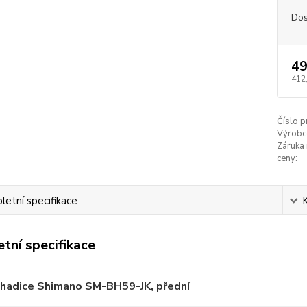
Dos
49
412
Číslo p
Výrobc
Záruka 
ceny:
etní specifikace
tní specifikace
 hadice Shimano SM-BH59-JK, přední