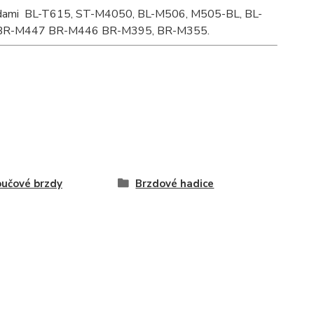
 brzdami BL-T615, ST-M4050, BL-M506, M505-BL, BL-
 BR-M447 BR-M446 BR-M395, BR-M355.
učové brzdy
Brzdové hadice