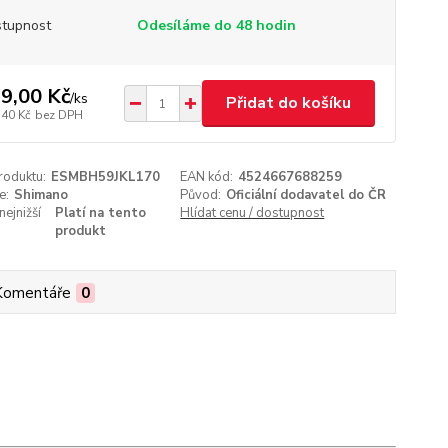
tupnost
Odesíláme do 48 hodin
9,00 Kč
/
ks
Přidat do košíku
,40 Kč
bez DPH
roduktu:
ESMBH59JKL170
EAN kód:
4524667688259
e:
Shimano
Původ:
Oficiální dodavatel do ČR
nejnižší
Platí na tento
Hlídat cenu / dostupnost
produkt
Komentáře
0