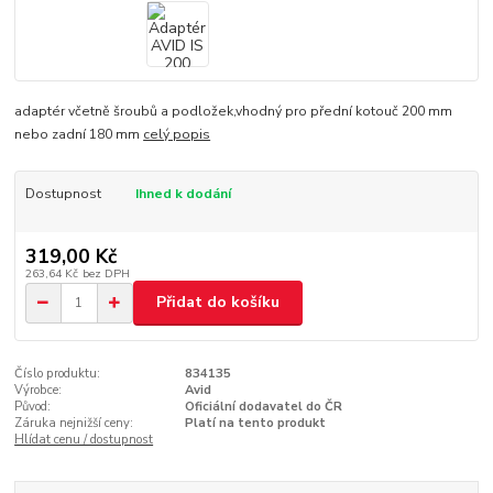
adaptér včetně šroubů a podložek,vhodný pro přední kotouč 200 mm
nebo zadní 180 mm
celý popis
Dostupnost
Ihned k dodání
319,00 Kč
263,64 Kč
bez DPH
Přidat do košíku
Číslo produktu:
834135
Výrobce:
Avid
Původ:
Oficiální dodavatel do ČR
Záruka nejnižší ceny:
Platí na tento produkt
Hlídat cenu / dostupnost