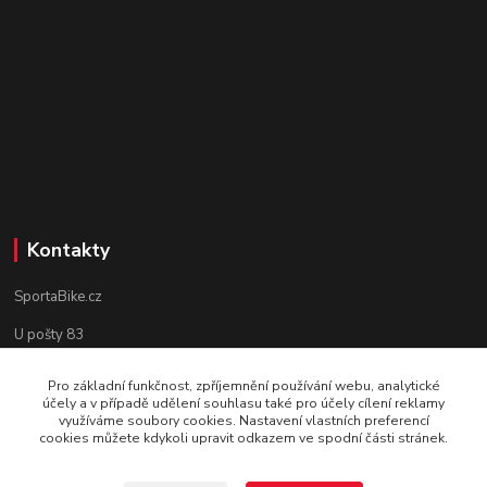
Kontakty
SportaBike.cz
U pošty 83
250 69, Vodochody
Pro základní funkčnost, zpříjemnění používání webu, analytické
účely a v případě udělení souhlasu také pro účely cílení reklamy
tel.: +420 736 274 612
využíváme soubory cookies. Nastavení vlastních preferencí
cookies můžete kdykoli upravit odkazem ve spodní části stránek.
e-mail: info@sportabike.cz