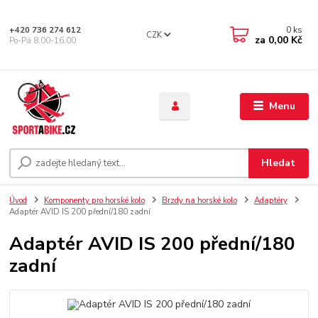
0
ks
+420 736 274 612
CZK
za
0,00 Kč
Po-Pá 8.00-16.00
Menu
Hledat
Úvod
Komponenty pro horské kolo
Brzdy na horské kolo
Adaptéry
Adaptér AVID IS 200 přední/180 zadní
Adaptér AVID IS 200 přední/180
zadní