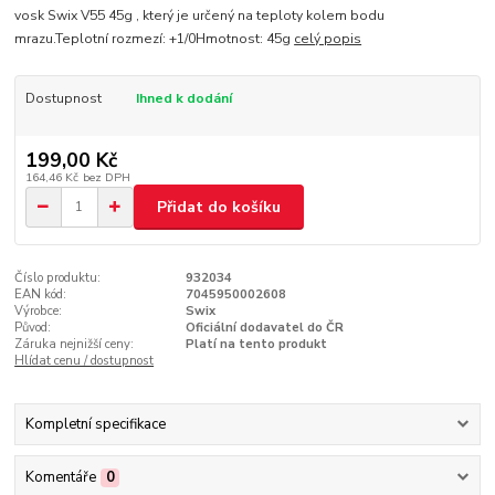
vosk Swix V55 45g , který je určený na teploty kolem bodu
mrazu.Teplotní rozmezí: +1/0Hmotnost: 45g
celý popis
Dostupnost
Ihned k dodání
199,00 Kč
164,46 Kč
bez DPH
Přidat do košíku
Číslo produktu:
932034
EAN kód:
7045950002608
Výrobce:
Swix
Původ:
Oficiální dodavatel do ČR
Záruka nejnižší ceny:
Platí na tento produkt
Hlídat cenu / dostupnost
Kompletní specifikace
Komentáře
0