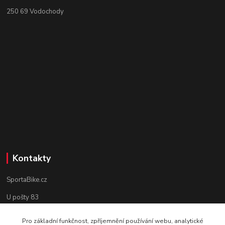
250 69 Vodochody
Kontakty
SportaBike.cz
U pošty 83
250 69, Vodochody
Pro základní funkčnost, zpříjemnění používání webu, analytické