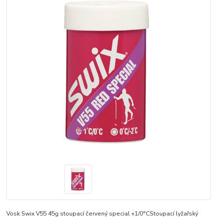
Vosk Swix V55 45g stoupací červený special +1/0°CStoupací lyžařský