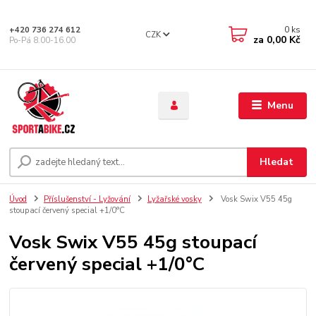
0
ks
+420 736 274 612
CZK
za
0,00 Kč
Po-Pá 8.00-16.00
Menu
Hledat
Úvod
Příslušenství - Lyžování
Lyžařské vosky
Vosk Swix V55 45g
stoupací červený special +1/0°C
Vosk Swix V55 45g stoupací
červený special +1/0°C