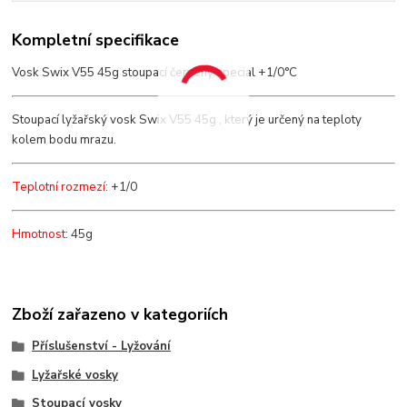
Kompletní specifikace
Vosk Swix V55 45g stoupací červený special +1/0°C
Stoupací lyžařský vosk Swix V55 45g , který je určený na teploty
kolem bodu mrazu.
Teplotní rozmezí
: +1/0
Hmotnost
: 45g
Zboží zařazeno v kategoriích
Příslušenství - Lyžování
Lyžařské vosky
Stoupací vosky