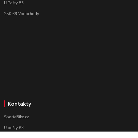
U Pošty 83
250 69 Vodochody
Kontakty
SportaBike.cz
U pošty 83