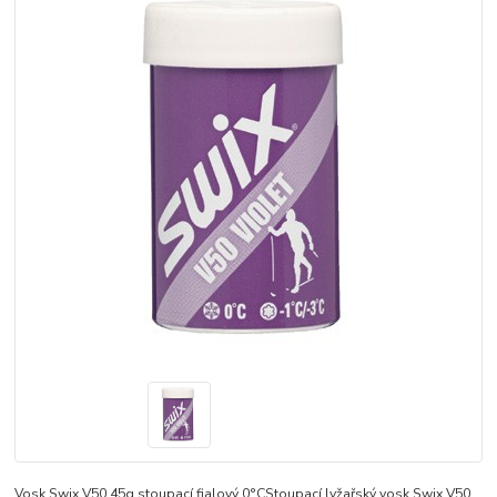
Vosk Swix V50 45g stoupací fialový 0°CStoupací lyžařský vosk Swix V50