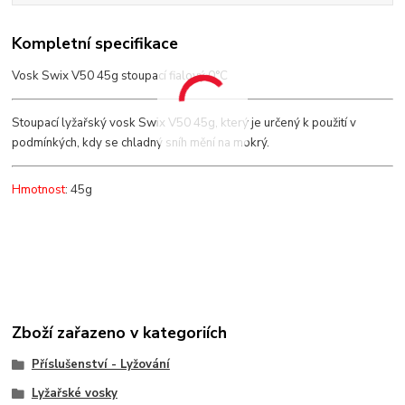
Kompletní specifikace
Vosk Swix V50 45g stoupací fialový 0°C
Stoupací lyžařský vosk Swix V50 45g, který je určený k použití v
podmínkých, kdy se chladný sníh mění na mokrý.
Hmotnost
: 45g
Zboží zařazeno v kategoriích
Příslušenství - Lyžování
Lyžařské vosky