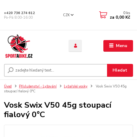
0
ks
+420 736 274 612
CZK
za
0,00 Kč
Po-Pá 8.00-16.00
Menu
Hledat
Úvod
Příslušenství - Lyžování
Lyžařské vosky
Vosk Swix V50 45g
stoupací fialový 0°C
Vosk Swix V50 45g stoupací
fialový 0°C