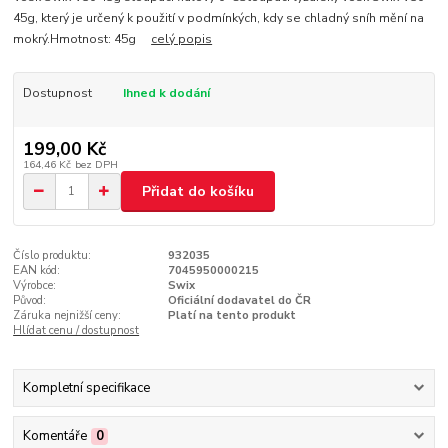
45g, který je určený k použití v podmínkých, kdy se chladný sníh mění na
mokrý.Hmotnost: 45g
celý popis
Dostupnost
Ihned k dodání
199,00 Kč
164,46 Kč
bez DPH
Přidat do košíku
Číslo produktu:
932035
EAN kód:
7045950000215
Výrobce:
Swix
Původ:
Oficiální dodavatel do ČR
Záruka nejnižší ceny:
Platí na tento produkt
Hlídat cenu / dostupnost
Kompletní specifikace
Komentáře
0