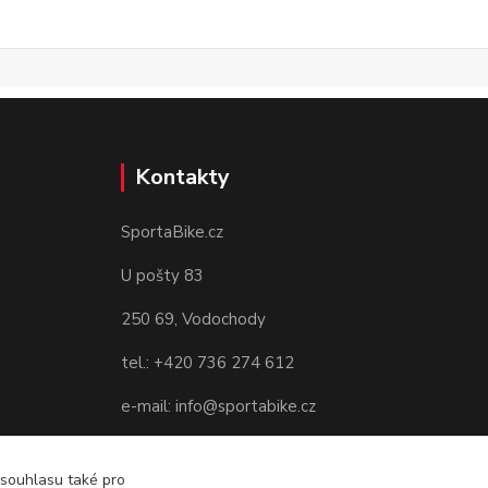
Kontakty
SportaBike.cz
U pošty 83
250 69, Vodochody
tel.: +420 736 274 612
e-mail: info@sportabike.cz
 souhlasu také pro