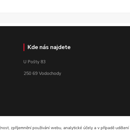
Kde nás najdete
U Pošty 83
250 69 Vodochody
čnost, zpříjemnění používání webu, analytické účely a v případě udělení