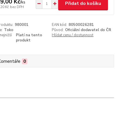
9,00 Kč
/
ks
Přidat do košíku
,20 Kč
bez DPH
roduktu:
980001
EAN kód:
80500026281
e:
Toko
Původ:
Oficiální dodavatel do ČR
nejnižší
Platí na tento
Hlídat cenu / dostupnost
produkt
Komentáře
0