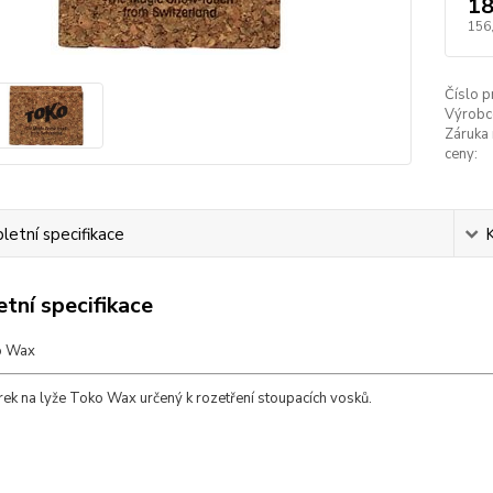
18
156
Číslo p
Výrobc
Záruka 
ceny:
etní specifikace
tní specifikace
o Wax
rek na lyže Toko Wax určený k rozetření stoupacích vosků.