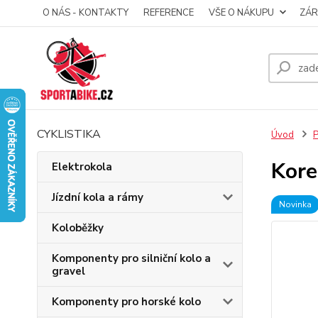
O NÁS - KONTAKTY
REFERENCE
VŠE O NÁKUPU
ZÁR
CYKLISTIKA
Úvod
P
Kore
Elektrokola
Jízdní kola a rámy
Novinka
Koloběžky
Komponenty pro silniční kolo a
gravel
Komponenty pro horské kolo