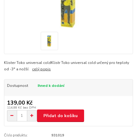
Klister Toko universal coldKlistr Toko universal cold určený pro teploty
od -3° a nožší.
celý popis
Dostupnost
Ihned k dodání
139,00 Kč
114,88 Kč
bez DPH
Přidat do košíku
Číslo produktu:
931019