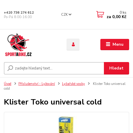
0
ks
+420 736 274 612
CZK
za
0,00 Kč
Po-Pá 8.00-16.00
Menu
Hledat
Úvod
Příslušenství - Lyžování
Lyžařské vosky
Klister Toko universal
cold
Klister Toko universal cold