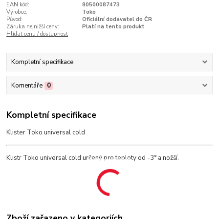
EAN kód:
80500087473
Výrobce:
Toko
Původ:
Oficiální dodavatel do ČR
Záruka nejnižší ceny:
Platí na tento produkt
Hlídat cenu / dostupnost
Kompletní specifikace
Komentáře
0
Kompletní specifikace
Klister Toko universal cold
Klistr Toko universal cold určený pro teploty od -3° a nožší.
Zboží zařazeno v kategoriích