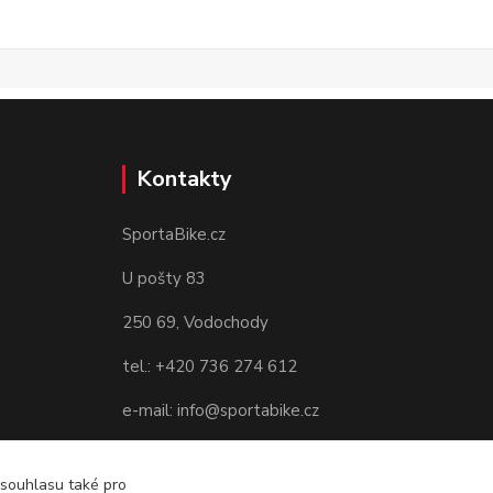
Kontakty
SportaBike.cz
U pošty 83
250 69, Vodochody
tel.: +420 736 274 612
e-mail: info@sportabike.cz
 souhlasu také pro