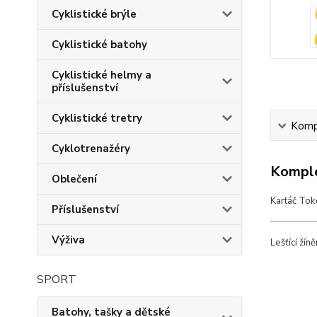
Cyklistické brýle
Cyklistické batohy
Cyklistické helmy a
příslušenství
Cyklistické tretry
Kompl
Cyklotrenažéry
Komple
Oblečení
Kartáč Tok
Příslušenství
Výživa
Lešťící žín
SPORT
Batohy, tašky a dětské