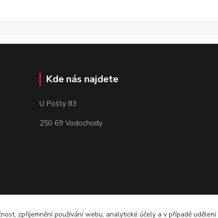
Kde nás najdete
U Pošty 83
250 69 Vodochody
čnost, zpříjemnění používání webu, analytické účely a v případě udělení