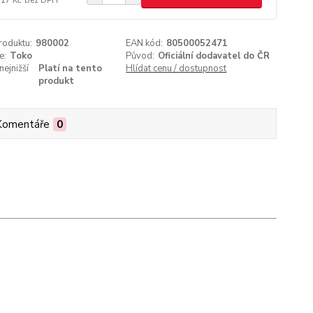
roduktu:
980002
EAN kód:
80500052471
e:
Toko
Původ:
Oficiální dodavatel do ČR
nejnižší
Platí na tento
Hlídat cenu / dostupnost
produkt
Komentáře
0