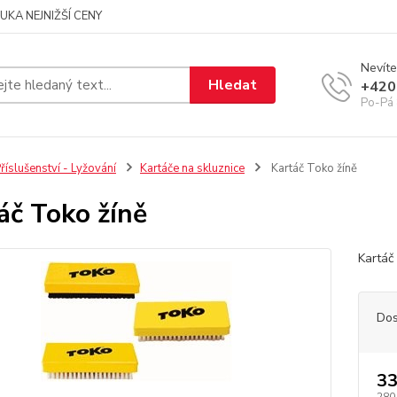
UKA NEJNIŽŠÍ CENY
Nevíte
Hledat
+420
Po-Pá 
říslušenství - Lyžování
Kartáče na skluznice
Kartáč Toko žíně
áč Toko žíně
Kartáč
Dos
33
280