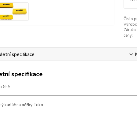
Číslo p
Výrobc
Záruka 
ceny:
etní specifikace
tní specifikace
o žíně
ěný kartáč na běžky Toko.