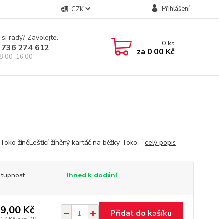
Přihlášení
CZK
 si rady? Zavolejte.
0
ks
 736 274 612
za
0,00 Kč
8.00-16.00
 Toko žíněLešťící žíněný kartáč na běžky Toko.
celý popis
tupnost
Ihned k dodání
9,00 Kč
Přidat do košíku
,17 Kč
bez DPH