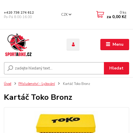
0
ks
+420 736 274 612
CZK
za
0,00 Kč
Po-Pá 8.00-16.00
Menu
Hledat
Úvod
Příslušenství - Lyžování
Kartáč Toko Bronz
Kartáč Toko Bronz