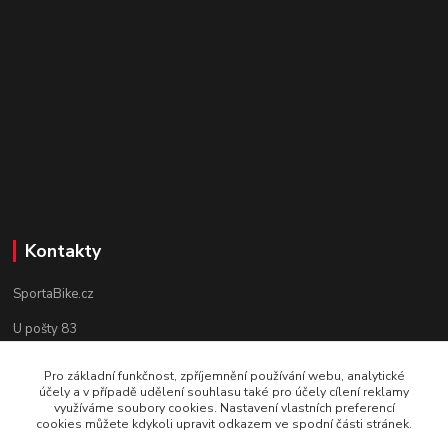
Kontakty
SportaBike.cz
U pošty 83
250 69, Vodochody
Pro základní funkčnost, zpříjemnění používání webu, analytické
účely a v případě udělení souhlasu také pro účely cílení reklamy
tel.: +420 736 274 612
využíváme soubory cookies. Nastavení vlastních preferencí
cookies můžete kdykoli upravit odkazem ve spodní části stránek.
e-mail: info@sportabike.cz