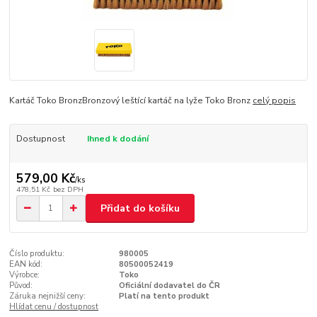
Kartáč Toko BronzBronzový leštící kartáč na lyže Toko Bronz
celý popis
Dostupnost
Ihned k dodání
579,00 Kč
/
ks
478,51 Kč
bez DPH
Přidat do košíku
Číslo produktu:
980005
EAN kód:
80500052419
Výrobce:
Toko
Původ:
Oficiální dodavatel do ČR
Záruka nejnižší ceny:
Platí na tento produkt
Hlídat cenu / dostupnost