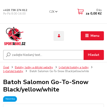
0
ks
+420 736 274 612
CZK
za
0,00 Kč
Po-Pá 8.00-16.00
Menu
Hledat
Úvod
Batohy, tašky a dětské sedačky
Lyžařské batohy a tašky
Lyžařské batohy
Batoh Salomon Go-To-Snow Black/yellow/white
Batoh Salomon Go-To-Snow
Black/yellow/white
Novinka