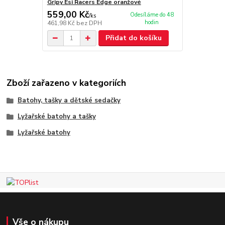
Gripy Esi Racers Edge oranžové
559,00 Kč
Odesíláme do 48
/
ks
hodin
461,98 Kč
bez DPH
Přidat do košíku
Zboží zařazeno v kategoriích
Batohy, tašky a dětské sedačky
Lyžařské batohy a tašky
Lyžařské batohy
Vše o nákupu