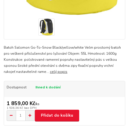
Batoh Salomon Go-To-Snow Black/yellow/white Velm prostorný batoh
pro veškeré příslušenství pro lyžování Objem: 55L Hmotnost: 1600g
Konstrukce: polstrované ramenní popruhy nastavitelný pás s velkou
sponou široké přední otevírání s dvěma zipy fixační popruhy vrchní
rukojeť nastavitelné rame...
celý popis
Dostupnost
Ihned k dodání
1 859,00 Kč
/
ks
1 536,36 Kč
bez DPH
Přidat do košíku