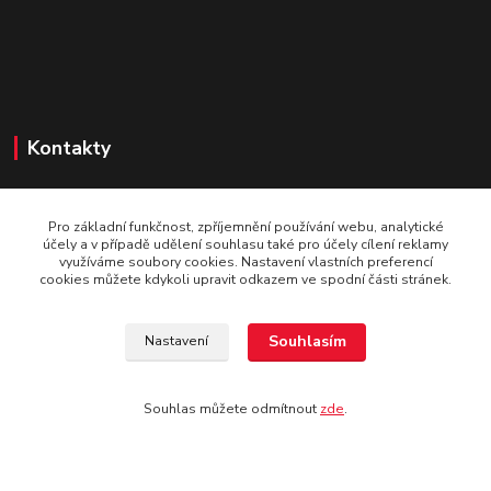
Kontakty
SportaBike.cz
Pro základní funkčnost, zpříjemnění používání webu, analytické
U pošty 83
účely a v případě udělení souhlasu také pro účely cílení reklamy
využíváme soubory cookies. Nastavení vlastních preferencí
250 69, Vodochody
cookies můžete kdykoli upravit odkazem ve spodní části stránek.
tel.: +420 736 274 612
Souhlasím
Nastavení
e-mail: info@sportabike.cz
Souhlas můžete odmítnout
zde
.
Vytvořeno systémem
www.eshop-rychle.cz