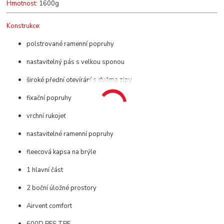
Hmotnost
: 1600g
Konstrukce
:
polstrované ramenní popruhy
nastavitelný pás s velkou sponou
široké přední otevírání s dvěma zipy
fixační popruhy
vrchní rukojeť
nastavitelné ramenní popruhy
fleecová kapsa na brýle
1 hlavní část
2 boční úložné prostory
Airvent comfort