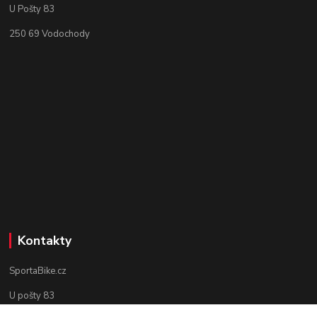
U Pošty 83
250 69 Vodochody
Kontakty
SportaBike.cz
U pošty 83