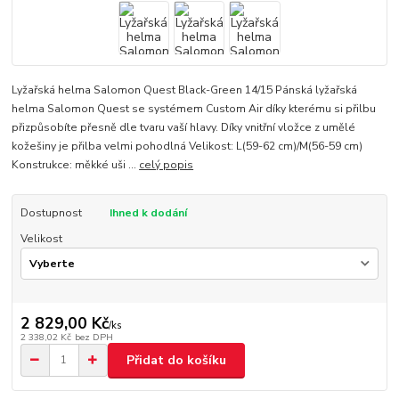
Lyžařská helma Salomon Quest Black-Green 14/15 Pánská lyžařská
helma Salomon Quest se systémem Custom Air díky kterému si přilbu
přizpůsobíte přesně dle tvaru vaší hlavy. Díky vnitřní vložce z umělé
kožešiny je přilba velmi pohodlná Velikost: L(59-62 cm)/M(56-59 cm)
Konstrukce: měkké uši ...
celý popis
Dostupnost
Ihned k dodání
Velikost
2 829,00 Kč
/
ks
2 338,02 Kč
bez DPH
Přidat do košíku