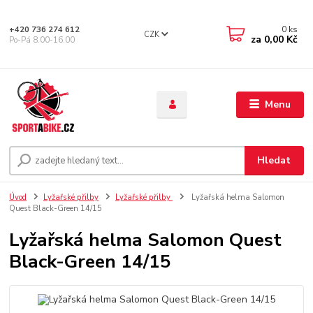
0
ks
+420 736 274 612
CZK
za
0,00 Kč
Po-Pá 8.00-16.00
Menu
Hledat
Úvod
Lyžařské přilby
Lyžařské přilby
Lyžařská helma Salomon
Quest Black-Green 14/15
Lyžařská helma Salomon Quest
Black-Green 14/15