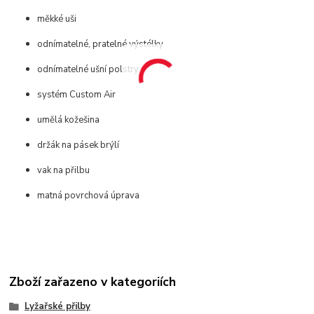
měkké uši
odnímatelné, pratelné výstélky
odnímatelné ušní polstry
systém Custom Air
umělá kožešina
držák na pásek brýlí
vak na přilbu
matná povrchová úprava
Zboží zařazeno v kategoriích
Lyžařské přilby