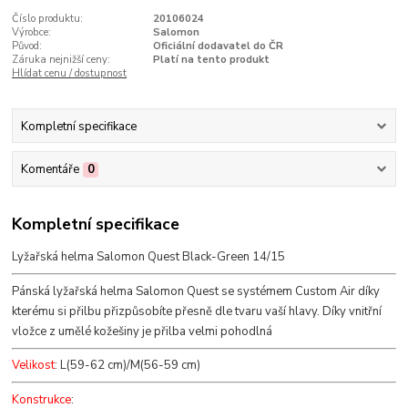
Číslo produktu:
20106024
Výrobce:
Salomon
Původ:
Oficiální dodavatel do ČR
Záruka nejnižší ceny:
Platí na tento produkt
Hlídat cenu / dostupnost
Kompletní specifikace
Komentáře
0
Kompletní specifikace
Lyžařská helma Salomon Quest Black-Green 14/15
Pánská lyžařská helma Salomon Quest se systémem Custom Air díky
kterému si přilbu přizpůsobíte přesně dle tvaru vaší hlavy. Díky vnitřní
vložce z umělé kožešiny je přilba velmi pohodlná
Velikost
: L(59-62 cm)/M(56-59 cm)
Konstrukce
: