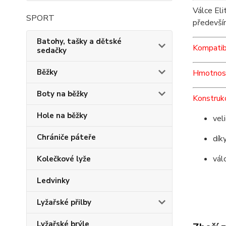
Válce Eli
SPORT
předevší
Batohy, tašky a dětské
Kompatibi
sedačky
Běžky
Hmotnos
Boty na běžky
Konstruk
Hole na běžky
vel
Chrániče páteře
dík
vál
Kolečkové lyže
Ledvinky
Lyžařské přilby
Lyžařské brýle