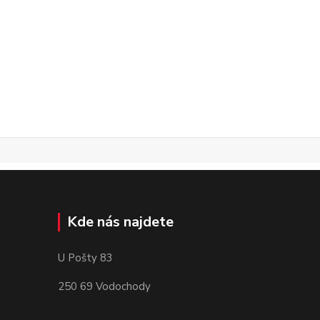
Kde nás najdete
U Pošty 83
250 69 Vodochody