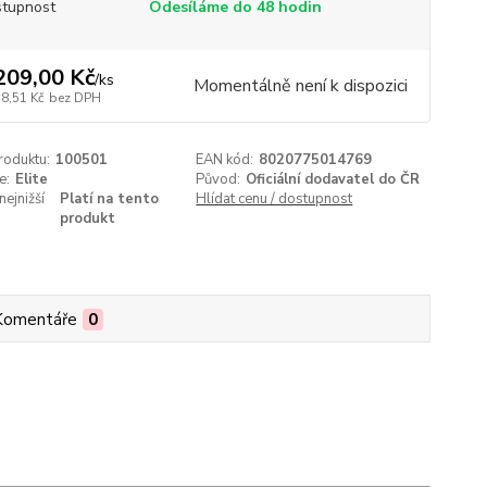
tupnost
Odesíláme do 48 hodin
209,00 Kč
/
ks
Momentálně není k dispozici
78,51 Kč
bez DPH
roduktu:
100501
EAN kód:
8020775014769
e:
Elite
Původ:
Oficiální dodavatel do ČR
nejnižší
Platí na tento
Hlídat cenu / dostupnost
produkt
Komentáře
0