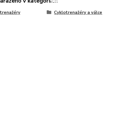
zařazeno v kategoriích
trenažéry
Cyklotrenažéry a válce