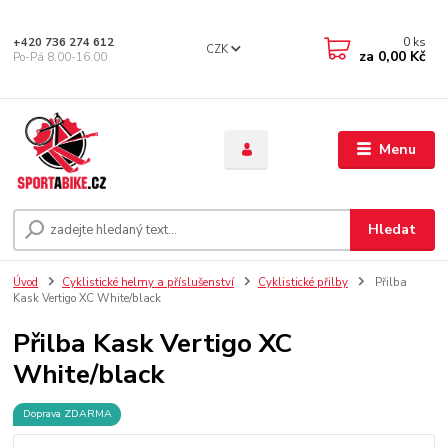
0
ks
+420 736 274 612
CZK
za
0,00 Kč
Po-Pá 8.00-16.00
Menu
Hledat
Úvod
Cyklistické helmy a příslušenství
Cyklistické přilby
Přilba
Kask Vertigo XC White/black
Přilba Kask Vertigo XC
White/black
Doprava ZDARMA