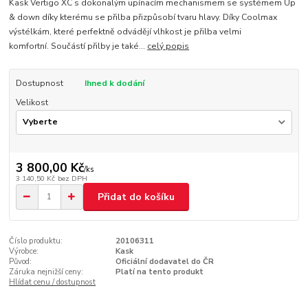
Kask Vertigo XC s dokonalým upínacím mechanismem se systémem Up
& down díky kterému se přilba přizpůsobí tvaru hlavy. Díky Coolmax
výstélkám, které perfektně odvádějí vlhkost je přilba velmi
komfortní. Součástí přilby je také...
celý popis
Dostupnost
Ihned k dodání
Velikost
3 800,00 Kč
/
ks
3 140,50 Kč
bez DPH
Přidat do košíku
Číslo produktu:
20106311
Výrobce:
Kask
Původ:
Oficiální dodavatel do ČR
Záruka nejnižší ceny:
Platí na tento produkt
Hlídat cenu / dostupnost