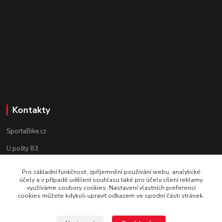
Kontakty
SportaBike.cz
U pošty 83
250 69, Vodochody
Pro základní funkčnost, zpříjemnění používání webu, analytické
účely a v případě udělení souhlasu také pro účely cílení reklamy
tel.: +420 736 274 612
využíváme soubory cookies. Nastavení vlastních preferencí
cookies můžete kdykoli upravit odkazem ve spodní části stránek.
e-mail: info@sportabike.cz