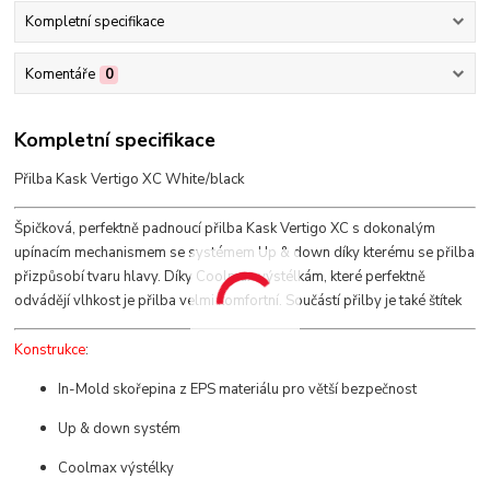
Kompletní specifikace
Komentáře
0
Kompletní specifikace
Přilba Kask Vertigo XC White/black
Špičková, perfektně padnoucí přilba Kask Vertigo XC s dokonalým
upínacím mechanismem se systémem Up & down díky kterému se přilba
přizpůsobí tvaru hlavy. Díky Coolmax výstélkám, které perfektně
odvádějí vlhkost je přilba velmi komfortní. Součástí přilby je také štítek
Konstrukce
:
In-Mold skořepina z EPS materiálu pro větší bezpečnost
Up & down systém
Coolmax výstélky