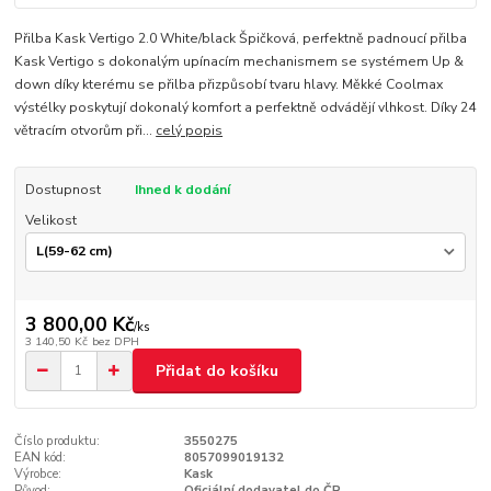
Přilba Kask Vertigo 2.0 White/black Špičková, perfektně padnoucí přilba
Kask Vertigo s dokonalým upínacím mechanismem se systémem Up &
down díky kterému se přilba přizpůsobí tvaru hlavy. Měkké Coolmax
výstélky poskytují dokonalý komfort a perfektně odvádějí vlhkost. Díky 24
větracím otvorům při...
celý popis
Dostupnost
Ihned k dodání
Velikost
3 800,00 Kč
/
ks
3 140,50 Kč
bez DPH
Přidat do košíku
Číslo produktu:
3550275
EAN kód:
8057099019132
Výrobce:
Kask
Původ:
Oficiální dodavatel do ČR