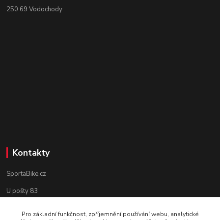
250 69 Vodochody
Kontakty
SportaBike.cz
U pošty 83
250 69, Vodochody
Pro základní funkčnost, zpříjemnění používání webu, analytické