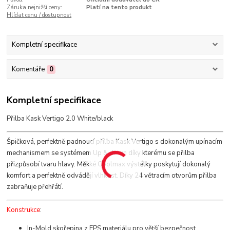
Záruka nejnižší ceny:
Platí na tento produkt
Hlídat cenu / dostupnost
Kompletní specifikace
Komentáře
0
Kompletní specifikace
Přilba Kask Vertigo 2.0 White/black
Špičková, perfektně padnoucí přilba Kask Vertigo s dokonalým upínacím
mechanismem se systémem Up & down díky kterému se přilba
přizpůsobí tvaru hlavy. Měkké Coolmax výstélky poskytují dokonalý
komfort a perfektně odvádějí vlhkost. Díky 24 větracím otvorům přilba
zabraňuje přehřátí.
Konstrukce
:
In-Mold skořepina z EPS materiálu pro větší bezpečnost