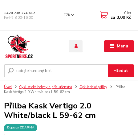
0
ks
+420 736 274 612
CZK
za
0,00 Kč
Po-Pá 8.00-16.00
Menu
Hledat
Úvod
Cyklistické helmy a příslušenství
Cyklistické přilby
Přilba
Kask Vertigo 2.0 White/black L 59-62 cm
Přilba Kask Vertigo 2.0
White/black L 59-62 cm
Doprava ZDARMA