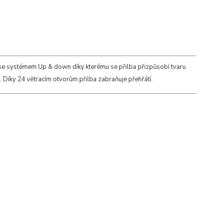
se systémem Up & down díky kterému se přilba přizpůsobí tvaru
 Díky 24 větracím otvorům přilba zabraňuje přehřátí.