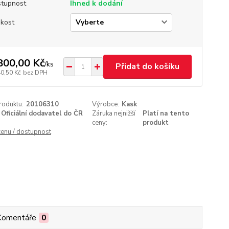
tupnost
Ihned k dodání
ikost
800,00 Kč
/
ks
Přidat do košíku
40,50 Kč
bez DPH
roduktu:
20106310
Výrobce:
Kask
Oficiální dodavatel do ČR
Záruka nejnižší
Platí na tento
ceny:
produkt
cenu / dostupnost
Komentáře
0