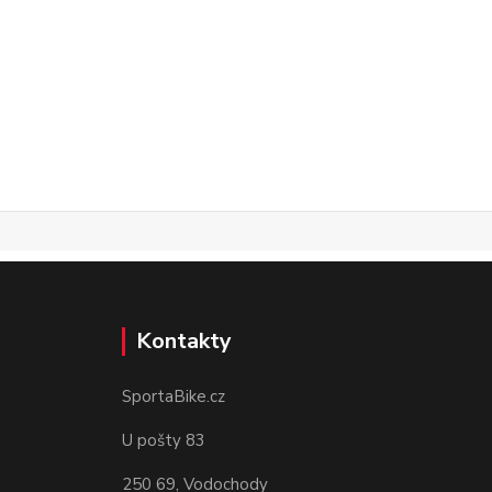
Kontakty
SportaBike.cz
U pošty 83
250 69, Vodochody