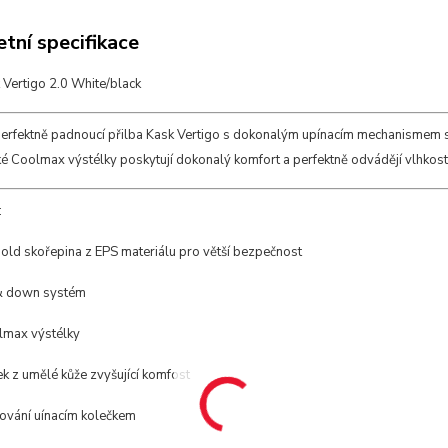
tní specifikace
 Vertigo 2.0 White/black
perfektně padnoucí přilba Kask Vertigo s dokonalým upínacím mechanismem 
é Coolmax výstélky poskytují dokonalý komfort a perfektně odvádějí vlhkost.
:
old skořepina z EPS materiálu pro větší bezpečnost
& down systém
lmax výstélky
k z umělé kůže zvyšující komfost
ování uínacím kolečkem