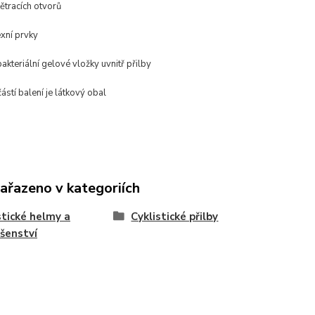
ětracích otvorů
exní prvky
bakteriální gelové vložky uvnitř přilby
ástí balení je látkový obal
zařazeno v kategoriích
stické helmy a
Cyklistické přilby
ušenství