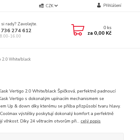
Přihlášení
CZK
 si rady? Zavolejte.
0
ks
 736 274 612
za
0,00 Kč
8.00-16.00
o 2.0 White/black
 Kask Vertigo 2.0 White/black Špičková, perfektně padnoucí
 Kask Vertigo s dokonalým upínacím mechanismem se
em Up & down díky kterému se přilba přizpůsobí tvaru hlavy.
Coolmax výstélky poskytují dokonalý komfort a perfektně
í vlhkost. Díky 24 větracím otvorům při...
celý popis