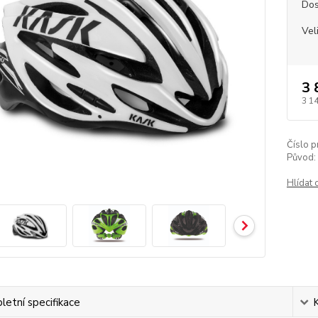
Dos
Vel
3 
3 1
Číslo p
Původ:
Hlídat 
etní specifikace