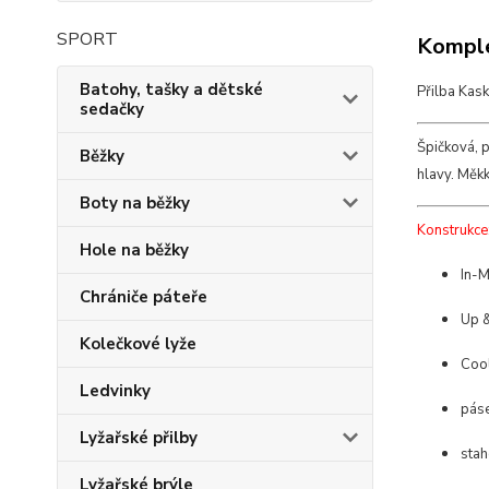
SPORT
Komple
Batohy, tašky a dětské
Přilba Kask
sedačky
Špičková, 
Běžky
hlavy. Měkk
Boty na běžky
Konstrukce
Hole na běžky
In-M
Chrániče páteře
Up 
Kolečkové lyže
Coo
Ledvinky
páse
Lyžařské přilby
stah
Lyžařské brýle