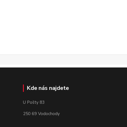
Kde nás najdete
U Pošty 83
250 69 Vodochody