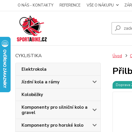
O NÁS - KONTAKTY
REFERENCE
VŠE O NÁKUPU
ZÁR
CYKLISTIKA
Úvod
C
Přil
Elektrokola
Jízdní kola a rámy
Doprava
Koloběžky
Komponenty pro silniční kolo a
gravel
Komponenty pro horské kolo