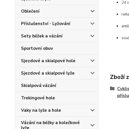
24 v
Oblečení
refl
Příslušenství - Lyžování
anti
Sety běžek a vázání
souč
Sportovní obuv
Sjezdové a skialpové hole
Sjezdové a skialpové lyže
Zboží 
Skialpová vázání
Cykli
přísl
Trekingové hole
Vaky na lyže a hole
Vázání na běžky a kolečkové
lyže