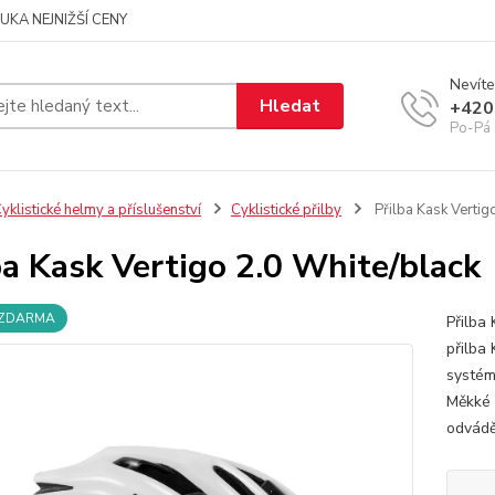
UKA NEJNIŽŠÍ CENY
Nevíte
Hledat
+420
Po-Pá 
yklistické helmy a příslušenství
Cyklistické přilby
Přilba Kask Vertig
ba Kask Vertigo 2.0 White/black
 ZDARMA
Přilba
přilba
systém
Měkké 
odváděj