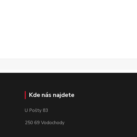
Kde nás najdete
U Pošty 83
250 69 Vodochody