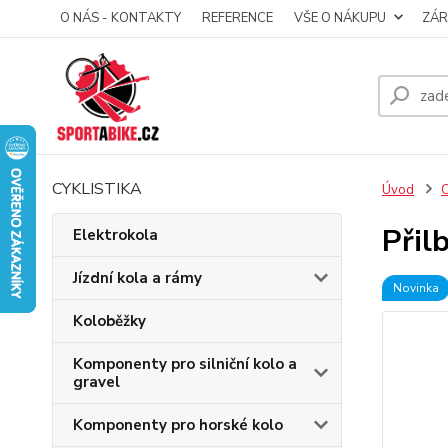
O NÁS - KONTAKTY
REFERENCE
VŠE O NÁKUPU
ZÁR
CYKLISTIKA
Úvod
C
Přil
Elektrokola
Jízdní kola a rámy
Novinka
Koloběžky
Komponenty pro silniční kolo a
gravel
Komponenty pro horské kolo