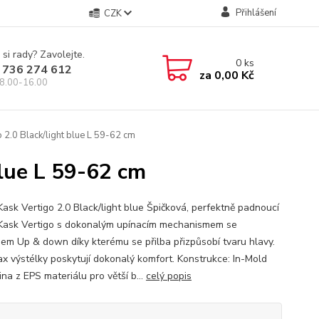
Přihlášení
CZK
 si rady? Zavolejte.
0
ks
 736 274 612
za
0,00 Kč
8.00-16.00
o 2.0 Black/light blue L 59-62 cm
blue L 59-62 cm
 Kask Vertigo 2.0 Black/light blue Špičková, perfektně padnoucí
 Kask Vertigo s dokonalým upínacím mechanismem se
em Up & down díky kterému se přilba přizpůsobí tvaru hlavy.
x výstélky poskytují dokonalý komfort. Konstrukce: In-Mold
na z EPS materiálu pro větší b...
celý popis