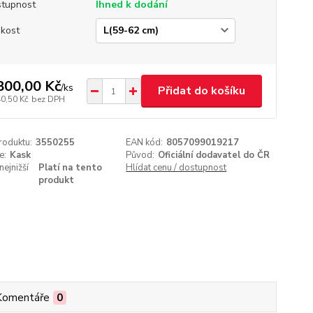
tupnost
Ihned k dodání
ikost
800,00 Kč
/
ks
Přidat do košíku
40,50 Kč
bez DPH
roduktu:
3550255
EAN kód:
8057099019217
e:
Kask
Původ:
Oficiální dodavatel do ČR
nejnižší
Platí na tento
Hlídat cenu / dostupnost
produkt
Komentáře
0