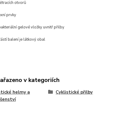
ětracích otvorů
exní prvky
bakteriální gelové vložky uvnitř přilby
ástí balení je látkový obal
zařazeno v kategoriích
stické helmy a
Cyklistické přilby
ušenství