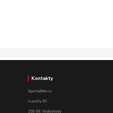
Kontakty
SportaBike.cz
U pošty 83
250 69, Vodochody