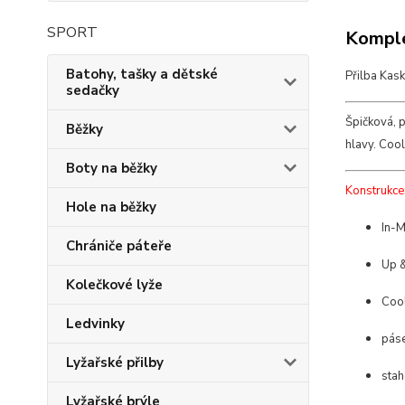
SPORT
Komple
Batohy, tašky a dětské
Přilba Kask
sedačky
Špičková, 
Běžky
hlavy. Coo
Boty na běžky
Konstrukce
Hole na běžky
In-M
Chrániče páteře
Up 
Kolečkové lyže
Coo
Ledvinky
páse
Lyžařské přilby
stah
Lyžařské brýle