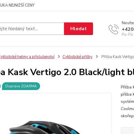
UKA NEJNIŽŠÍ CENY
Nevíte
Hledat
+420
Po-Pá 
yklistické helmy a příslušenství
Cyklistické přilby
Přilba Kask Vertig
ba Kask Vertigo 2.0 Black/light 
Doprava ZDARMA
Přilba
přilba
systém
Coolma
skořepi