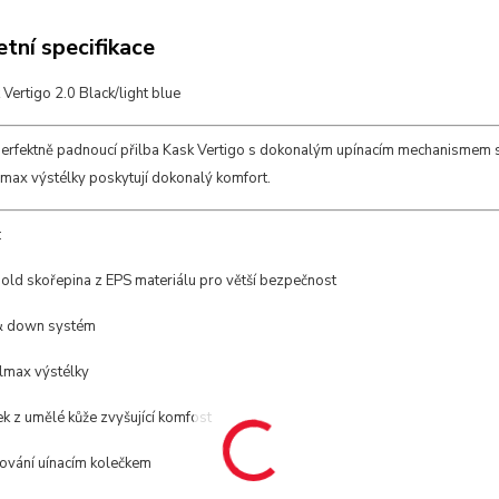
tní specifikace
 Vertigo 2.0 Black/light blue
perfektně padnoucí přilba Kask Vertigo s dokonalým upínacím mechanismem 
lmax výstélky poskytují dokonalý komfort.
:
old skořepina z EPS materiálu pro větší bezpečnost
& down systém
lmax výstélky
k z umělé kůže zvyšující komfost
ování uínacím kolečkem