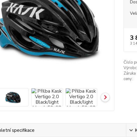
Dos
Vel
3 
3 1
Číslo p
Výrobc
Záruka 
ceny:
etní specifikace