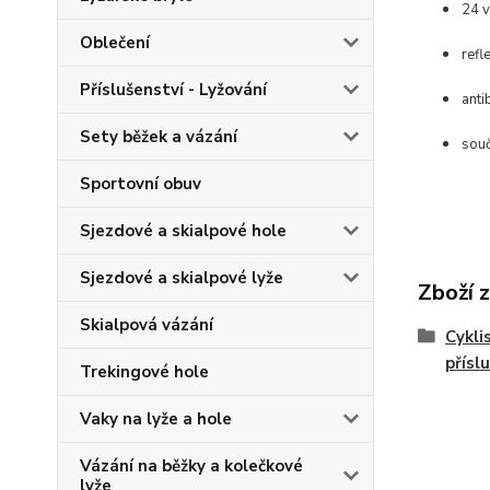
24 v
Oblečení
refl
Příslušenství - Lyžování
anti
Sety běžek a vázání
souč
Sportovní obuv
Sjezdové a skialpové hole
Sjezdové a skialpové lyže
Zboží 
Skialpová vázání
Cykli
přísl
Trekingové hole
Vaky na lyže a hole
Vázání na běžky a kolečkové
lyže