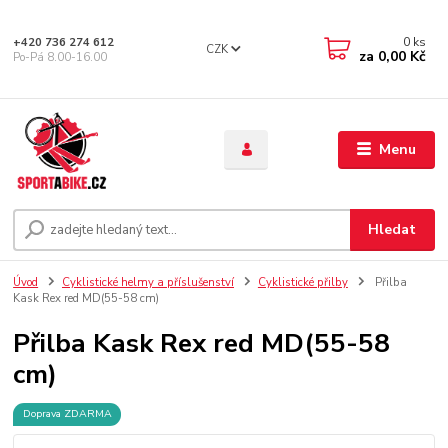
0
ks
+420 736 274 612
CZK
za
0,00 Kč
Po-Pá 8.00-16.00
Menu
Hledat
Úvod
Cyklistické helmy a příslušenství
Cyklistické přilby
Přilba
Kask Rex red MD(55-58 cm)
Přilba Kask Rex red MD(55-58
cm)
Doprava ZDARMA