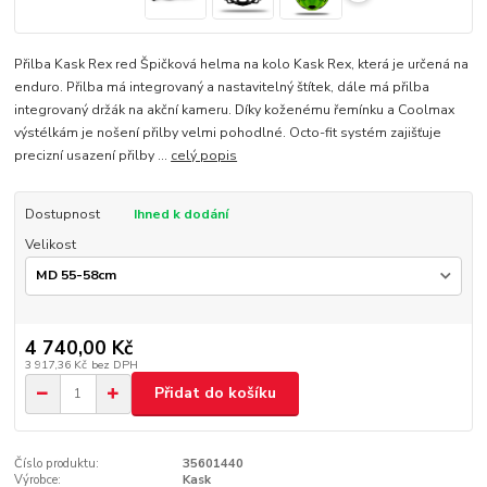
Přilba Kask Rex red Špičková helma na kolo Kask Rex, která je určená na
enduro. Přilba má integrovaný a nastavitelný štítek, dále má přilba
integrovaný držák na akční kameru. Díky koženému řemínku a Coolmax
výstélkám je nošení přilby velmi pohodlné. Octo-fit systém zajišťuje
precizní usazení přilby ...
celý popis
Dostupnost
Ihned k dodání
Velikost
4 740,00 Kč
3 917,36 Kč
bez DPH
Přidat do košíku
Číslo produktu:
35601440
Výrobce:
Kask