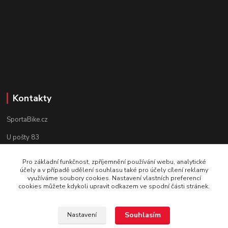
Kontakty
SportaBike.cz
U pošty 83
250 69, Vodochody
Pro základní funkčnost, zpříjemnění používání webu, analytické
účely a v případě udělení souhlasu také pro účely cílení reklamy
tel.: +420 736 274 612
využíváme soubory cookies. Nastavení vlastních preferencí
cookies můžete kdykoli upravit odkazem ve spodní části stránek.
e-mail: info@sportabike.cz
Souhlasím
Nastavení