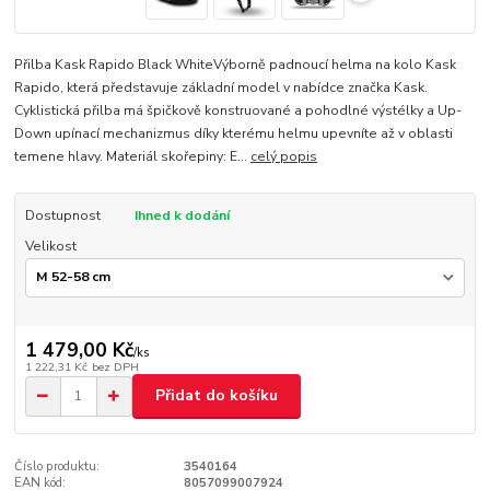
Přilba Kask Rapido Black WhiteVýborně padnoucí helma na kolo Kask
Rapido, která představuje základní model v nabídce značka Kask.
Cyklistická přilba má špičkově konstruované a pohodlné výstélky a Up-
Down upínací mechanizmus díky kterému helmu upevníte až v oblasti
temene hlavy. Materiál skořepiny: E...
celý popis
Dostupnost
Ihned k dodání
Velikost
1 479,00 Kč
/
ks
1 222,31 Kč
bez DPH
Přidat do košíku
Číslo produktu:
3540164
EAN kód:
8057099007924