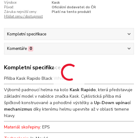
Výrobce:
Kask
Původ:
Oficiální dodavatel do ČR
Záruka nejnižší ceny:
Platí na tento produkt
Hlídat cenu / dostupnost
Kompletní specifikace
Komentáře
0
Kompletní specifikace
Přilba Kask Rapido Black White
Výborně padnoucí helma na kolo
Kask Rapido
, která představuje
základní model v nabídce značka Kask. Cyklistická přilba má
špičkově konstruované a pohodlné výstélky a
Up-Down upínací
mechanizmus
díky kterému helmu upevníte až v oblasti temene
hlavy.
Materiál skořepiny
: EPS