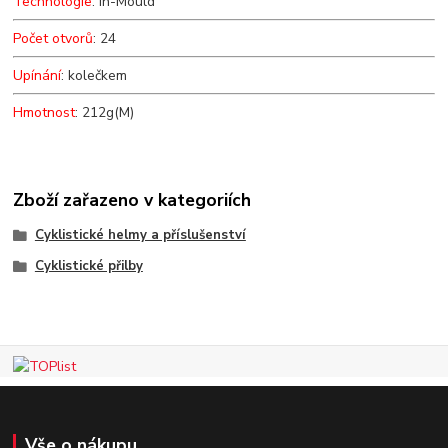
Technologie
: In-Mould
Počet otvorů
: 24
Upínání
: kolečkem
Hmotnost
: 212g(M)
Zboží zařazeno v kategoriích
Cyklistické helmy a příslušenství
Cyklistické přilby
Vše o nákupu