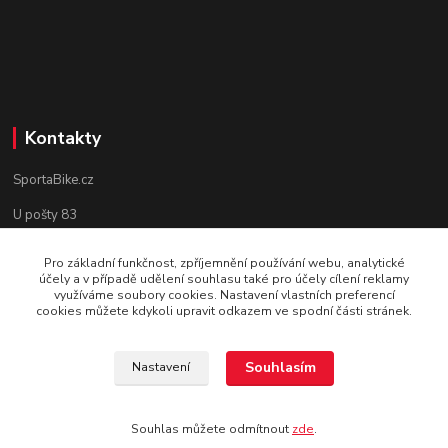
Kontakty
SportaBike.cz
U pošty 83
250 69, Vodochody
Pro základní funkčnost, zpříjemnění používání webu, analytické
účely a v případě udělení souhlasu také pro účely cílení reklamy
tel.: +420 736 274 612
využíváme soubory cookies. Nastavení vlastních preferencí
cookies můžete kdykoli upravit odkazem ve spodní části stránek.
e-mail: info@sportabike.cz
Souhlasím
Nastavení
Vytvořeno systémem
www.eshop-rychle.cz
Souhlas můžete odmítnout
zde
.