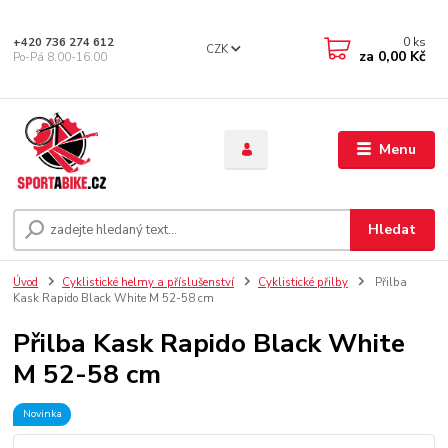
0
ks
+420 736 274 612
CZK
za
0,00 Kč
Po-Pá 8.00-16.00
Menu
Hledat
Úvod
Cyklistické helmy a příslušenství
Cyklistické přilby
Přilba
Kask Rapido Black White M 52-58 cm
Přilba Kask Rapido Black White
M 52-58 cm
Novinka