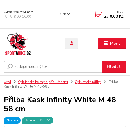
0
ks
+420 736 274 612
CZK
za
0,00 Kč
Po-Pá 8.00-16.00
Menu
Hledat
Úvod
Cyklistické helmy a příslušenství
Cyklistické přilby
Přilba
Kask Infinity White M 48-58 cm
Přilba Kask Infinity White M 48-
58 cm
Novinka
Doprava ZDARMA