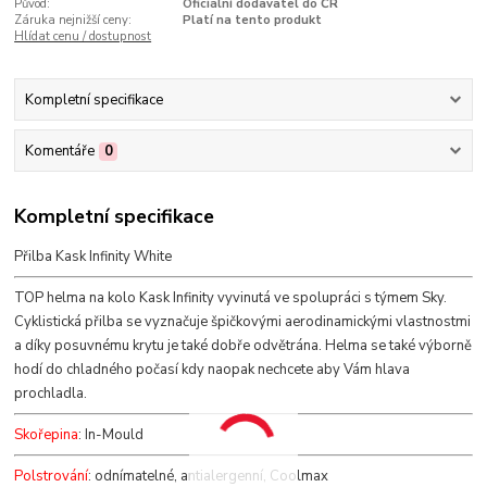
Původ:
Oficiální dodavatel do ČR
Záruka nejnižší ceny:
Platí na tento produkt
Hlídat cenu / dostupnost
Kompletní specifikace
Komentáře
0
Kompletní specifikace
Přilba Kask Infinity White
TOP helma na kolo Kask Infinity vyvinutá ve spolupráci s týmem Sky.
Cyklistická přilba se vyznačuje špičkovými aerodinamickými vlastnostmi
a díky posuvnému krytu je také dobře odvětrána. Helma se také výborně
hodí do chladného počasí kdy naopak nechcete aby Vám hlava
prochladla.
Skořepina
: In-Mould
Polstrování
: odnímatelné, antialergenní, Coolmax