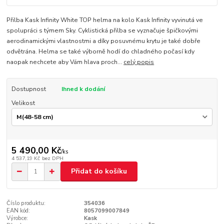
Přilba Kask Infinity White TOP helma na kolo Kask Infinity vyvinutá ve
spolupráci s týmem Sky. Cyklistická přilba se vyznačuje špičkovými
aerodinamickými vlastnostmi a díky posuvnému krytu je také dobře
odvětrána. Helma se také výborně hodí do chladného počasí kdy
naopak nechcete aby Vám hlava proch...
celý popis
Dostupnost
Ihned k dodání
Velikost
5 490,00 Kč
/
ks
4 537,19 Kč
bez DPH
Přidat do košíku
Číslo produktu:
354036
EAN kód:
8057099007849
Výrobce:
Kask