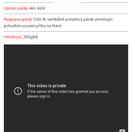
Upínací pásky
: eko. kůže
Regulace upnutí
: Octo fit, vertikálně pohyblivý pásek umožňující
pohodlné usazení přilby na hlavě
Hmotnost
: 260g(M)