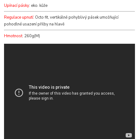
Upínací pásky
: eko. kůže
Regulace upnutí
: Octo fit, vertikálně pohyblivý pásek umožňující
pohodlné usazení přilby na hlavě
Hmotnost
: 260g(M)