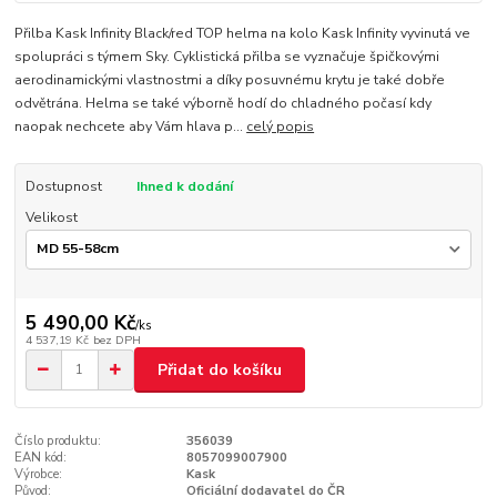
Přilba Kask Infinity Black/red TOP helma na kolo Kask Infinity vyvinutá ve
spolupráci s týmem Sky. Cyklistická přilba se vyznačuje špičkovými
aerodinamickými vlastnostmi a díky posuvnému krytu je také dobře
odvětrána. Helma se také výborně hodí do chladného počasí kdy
naopak nechcete aby Vám hlava p...
celý popis
Dostupnost
Ihned k dodání
Velikost
5 490,00 Kč
/
ks
4 537,19 Kč
bez DPH
Přidat do košíku
Číslo produktu:
356039
EAN kód:
8057099007900
Výrobce:
Kask
Původ:
Oficiální dodavatel do ČR