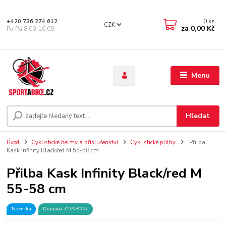
0
ks
+420 736 274 612
CZK
za
0,00 Kč
Po-Pá 8.00-16.00
Menu
Hledat
Úvod
Cyklistické helmy a příslušenství
Cyklistické přilby
Přilba
Kask Infinity Black/red M 55-58 cm
Přilba Kask Infinity Black/red M
55-58 cm
Novinka
Doprava ZDARMA