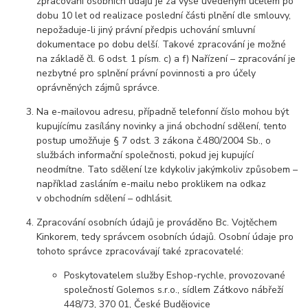
zpracování osobních údajů je za výše uvedeným účelem po
dobu 10 let od realizace poslední části plnění dle smlouvy,
nepožaduje-li jiný právní předpis uchování smluvní
dokumentace po dobu delší. Takové zpracování je možné
na základě čl. 6 odst. 1 písm. c) a f) Nařízení – zpracování je
nezbytné pro splnění právní povinnosti a pro účely
oprávněných zájmů správce.
Na e-mailovou adresu, případně telefonní číslo mohou být
kupujícímu zasílány novinky a jiná obchodní sdělení, tento
postup umožňuje § 7 odst. 3 zákona č.480/2004 Sb., o
službách informační společnosti, pokud jej kupující
neodmítne. Tato sdělení lze kdykoliv jakýmkoliv způsobem –
například zasláním e-mailu nebo proklikem na odkaz
v obchodním sdělení – odhlásit.
Zpracování osobních údajů je prováděno Bc. Vojtěchem
Kinkorem, tedy správcem osobních údajů. Osobní údaje pro
tohoto správce zpracovávají také zpracovatelé:
Poskytovatelem služby Eshop-rychle, provozované
společností Golemos s.r.o., sídlem Zátkovo nábřeží
448/73, 370 01, České Budějovice