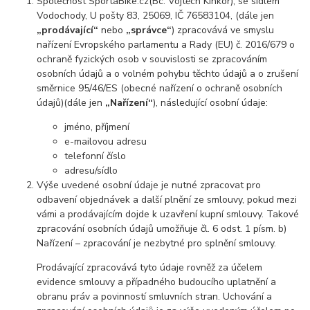
Společnost SportaBike.cz(Bc. Vojtěch Kinkor), se sídlem
Vodochody, U pošty 83, 25069, IČ 76583104, (dále jen
„prodávající“
nebo
„správce“
) zpracovává ve smyslu
nařízení Evropského parlamentu a Rady (EU) č. 2016/679 o
ochraně fyzických osob v souvislosti se zpracováním
osobních údajů a o volném pohybu těchto údajů a o zrušení
směrnice 95/46/ES (obecné nařízení o ochraně osobních
údajů)(dále jen
„Nařízení“
), následující osobní údaje:
jméno, příjmení
e-mailovou adresu
telefonní číslo
adresu/sídlo
Výše uvedené osobní údaje je nutné zpracovat pro
odbavení objednávek a další plnění ze smlouvy, pokud mezi
vámi a prodávajícím dojde k uzavření kupní smlouvy. Takové
zpracování osobních údajů umožňuje čl. 6 odst. 1 písm. b)
Nařízení – zpracování je nezbytné pro splnění smlouvy.
Prodávající zpracovává tyto údaje rovněž za účelem
evidence smlouvy a případného budoucího uplatnění a
obranu práv a povinností smluvních stran. Uchování a