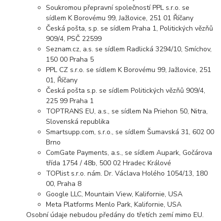
Soukromou přepravní společností PPL s.r.o. se
sídlem K Borovému 99, Jažlovice, 251 01 Říčany
Česká pošta, s.p. se sídlem Praha 1, Politických vězňů
909/4, PSČ 22599
Seznam.cz, a.s. se sídlem Radlická 3294/10, Smíchov,
150 00 Praha 5
PPL CZ s.r.o. se sídlem K Borovému 99, Jažlovice, 251
01, Říčany
Česká pošta s.p. se sídlem Politických vězňů 909/4,
225 99 Praha 1
TOPTRANS EU, a.s., se sídlem Na Priehon 50, Nitra,
Slovenská republika
Smartsupp.com, s.r.o., se sídlem Šumavská 31, 602 00
Brno
ComGate Payments, a.s., se sídlem Aupark, Gočárova
třída 1754 / 48b, 500 02 Hradec Králové
TOPlist s.r.o. nám. Dr. Václava Holého 1054/13, 180
00, Praha 8
Google LLC, Mountain View, Kalifornie, USA
Meta Platforms Menlo Park, Kalifornie, USA
Osobní údaje nebudou předány do třetích zemí mimo EU.