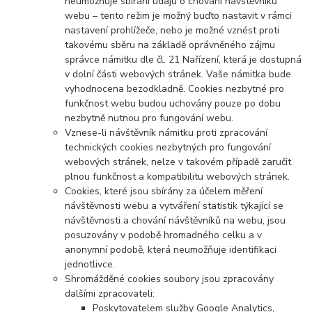
neumožňuje sbírání údajů o chování návštěvníků
webu – tento režim je možný buďto nastavit v rámci
nastavení prohlížeče, nebo je možné vznést proti
takovému sběru na základě oprávněného zájmu
správce námitku dle čl. 21 Nařízení, která je dostupná
v dolní části webových stránek. Vaše námitka bude
vyhodnocena bezodkladně. Cookies nezbytné pro
funkčnost webu budou uchovány pouze po dobu
nezbytně nutnou pro fungování webu.
Vznese-li návštěvník námitku proti zpracování
technických cookies nezbytných pro fungování
webových stránek, nelze v takovém případě zaručit
plnou funkčnost a kompatibilitu webových stránek.
Cookies, které jsou sbírány za účelem měření
návštěvnosti webu a vytváření statistik týkající se
návštěvnosti a chování návštěvníků na webu, jsou
posuzovány v podobě hromadného celku a v
anonymní podobě, která neumožňuje identifikaci
jednotlivce.
Shromážděné cookies soubory jsou zpracovány
dalšími zpracovateli:
Poskytovatelem služby Google Analytics,