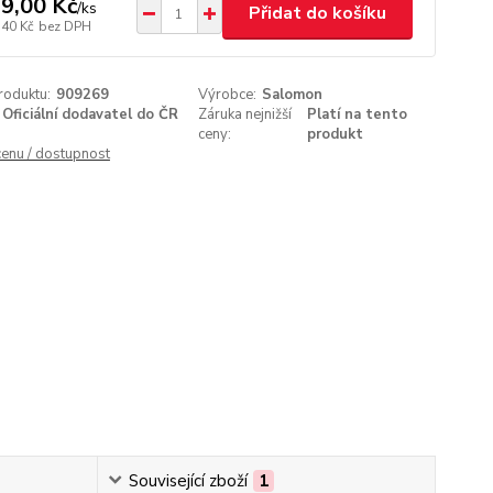
9,00 Kč
/
ks
Přidat do košíku
,40 Kč
bez DPH
roduktu:
909269
Výrobce:
Salomon
Oficiální dodavatel do ČR
Záruka nejnižší
Platí na tento
ceny:
produkt
cenu / dostupnost
Související zboží
1