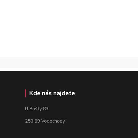
Kde nás najdete
U Pošty 83
250 69 Vodochody