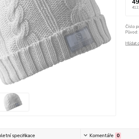
49
412
Číslo p
Původ:
Hlídat 
etní specifikace
Komentáře
0