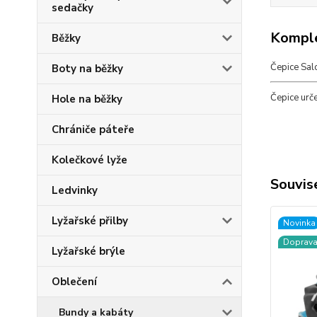
sedačky
Komple
Běžky
Čepice Sal
Boty na běžky
Čepice urč
Hole na běžky
Chrániče páteře
Kolečkové lyže
Souvise
Ledvinky
Lyžařské přilby
Novinka
Doprav
Lyžařské brýle
Oblečení
Bundy a kabáty