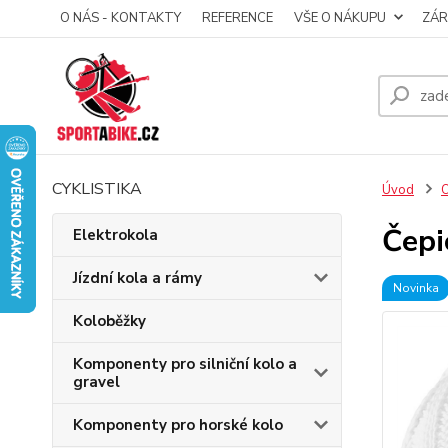
O NÁS - KONTAKTY
REFERENCE
VŠE O NÁKUPU
ZÁR
CYKLISTIKA
Úvod
O
Čepi
Elektrokola
Jízdní kola a rámy
Novinka
Koloběžky
Komponenty pro silniční kolo a
gravel
Komponenty pro horské kolo