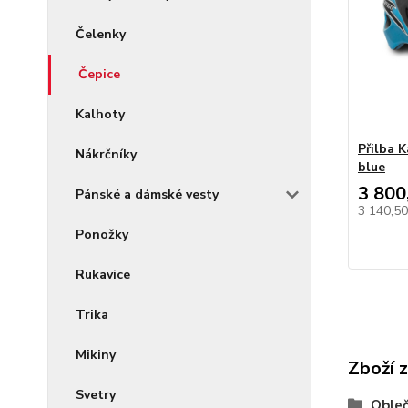
Čelenky
Čepice
Kalhoty
Přilba K
Nákrčníky
blue
3 800
Pánské a dámské vesty
3 140,5
Ponožky
Rukavice
Trika
Mikiny
Zboží 
Svetry
Obleč