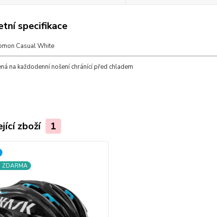
tní specifikace
omon Casual White
ená na každodenní nošení chránící před chladem
jící zboží
1
a ZDARMA