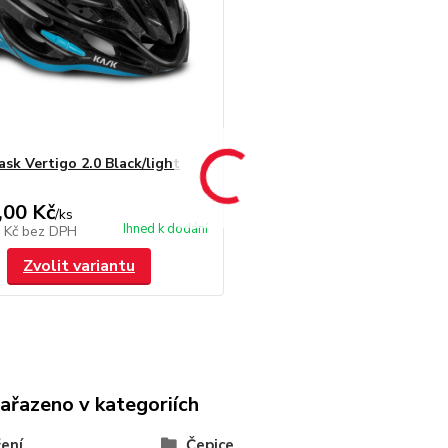
ask Vertigo 2.0 Black/light
,00 Kč
/
ks
Ihned k dodání
0 Kč
bez DPH
Zvolit variantu
zařazeno v kategoriích
ení
Čepice