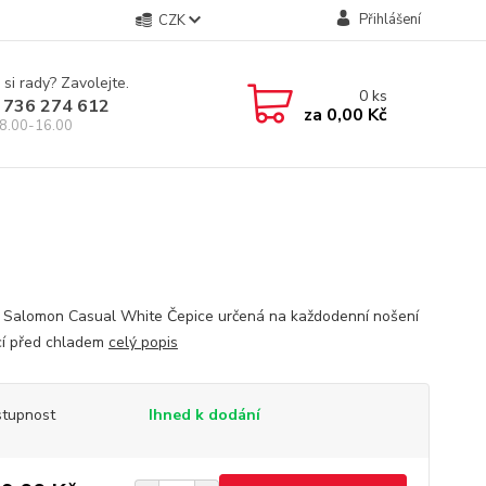
Přihlášení
CZK
 si rady? Zavolejte.
0
ks
 736 274 612
za
0,00 Kč
8.00-16.00
 Salomon Casual White Čepice určená na každodenní nošení
cí před chladem
celý popis
tupnost
Ihned k dodání