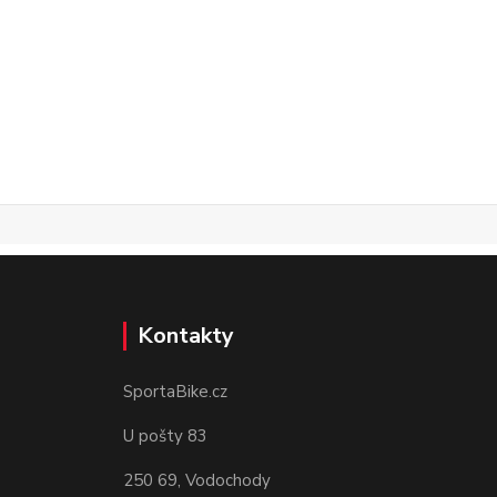
Kontakty
SportaBike.cz
U pošty 83
250 69, Vodochody