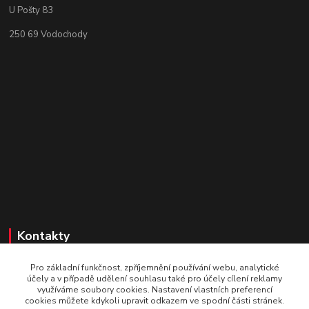
U Pošty 83
250 69 Vodochody
Kontakty
SportaBike.cz
Pro základní funkčnost, zpříjemnění používání webu, analytické
účely a v případě udělení souhlasu také pro účely cílení reklamy
U pošty 83
využíváme soubory cookies. Nastavení vlastních preferencí
cookies můžete kdykoli upravit odkazem ve spodní části stránek.