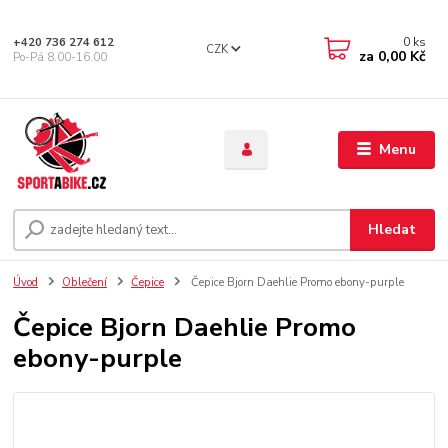
0
ks
+420 736 274 612
CZK
za
0,00 Kč
Po-Pá 8.00-16.00
Menu
Hledat
Úvod
Oblečení
Čepice
Čepice Bjorn Daehlie Promo ebony-purple
Čepice Bjorn Daehlie Promo
ebony-purple