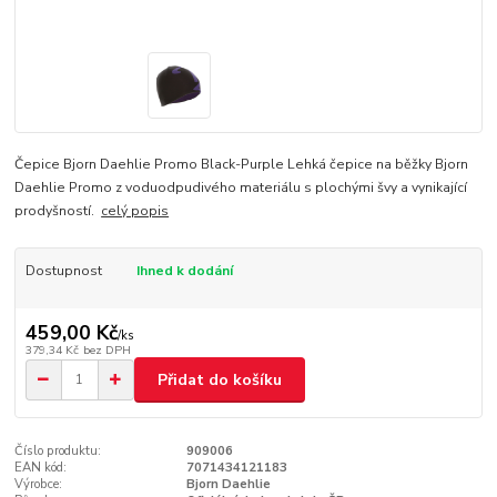
Čepice Bjorn Daehlie Promo Black-Purple Lehká čepice na běžky Bjorn
Daehlie Promo z voduodpudivého materiálu s plochými švy a vynikající
prodyšností.
celý popis
Dostupnost
Ihned k dodání
459,00 Kč
/
ks
379,34 Kč
bez DPH
Přidat do košíku
Číslo produktu:
909006
EAN kód:
7071434121183
Výrobce:
Bjorn Daehlie