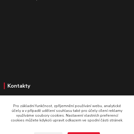
Kontakty
SportaBike.cz
Pro základní funkčnost, zpříjemnění používání webu, analytické
U pošty 83
účely a v případě udělení souhlasu také pro účely cílení reklamy
využíváme soubory cookies. Nastavení vlastních preferencí
250 69, Vodochody
cookies můžete kdykoli upravit odkazem ve spodní části stránek.
tel.: +420 736 274 612