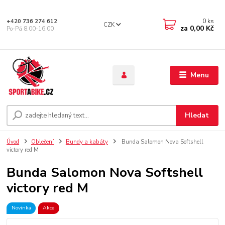
0
ks
+420 736 274 612
CZK
za
0,00 Kč
Po-Pá 8.00-16.00
Menu
Hledat
Úvod
Oblečení
Bundy a kabáty
Bunda Salomon Nova Softshell
victory red M
Bunda Salomon Nova Softshell
victory red M
Novinka
Akce