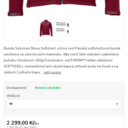
Bunda Salomon Nova Softshell victory red Pánská softshellová bunda
vyrobená ze strechových materiálu, díky nimž Vám nebrání v jakémkoli
pohybu Hmotnost: 630g Konstrukce: actiTHERM™ lehké zateplení,
SOFTSHELL nastavitelný lem skrytá kapsa reflexní prvky na hrudi a na
zádech 2 příruční kaps...
celý popis
Dostupnost
Ihned k dodání
Velikost
2 299,00 Kč
/
ks
1 900,00 Kč
bez DPH