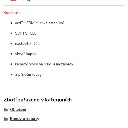
Hmotnost
: 630g
Konstrukce
:
actiTHERM™ lehké zateplení,
SOFTSHELL
nastavitelný lem
skrytá kapsa
reflexní prvky na hrudi a na zádech
2 příruční kapsy
Zboží zařazeno v kategoriích
Oblečení
Bundy a kabáty