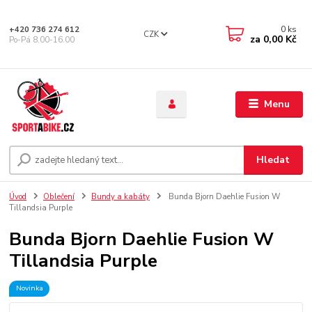
0
ks
+420 736 274 612
CZK
za
0,00 Kč
Po-Pá 8.00-16.00
Menu
Hledat
Úvod
Oblečení
Bundy a kabáty
Bunda Bjorn Daehlie Fusion W
Tillandsia Purple
Bunda Bjorn Daehlie Fusion W
Tillandsia Purple
Novinka