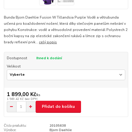
Bunda Bjorn Daehlie Fusion W Tillandsia Purple Vodě a větrubunda
určená pro koaždodenní nošení, která díky stečovým panelům nebrání v
pohybu Konstrukce: vodě a větruodolné provedení materiál Polystrech 2
boční kapsy na zip elestické zakončení rukávů a límce zip s ochranou
brady reflexní prvk...
celý popis
Dostupnost
Ihned k dodání
Velikost
1 899,00 Kč
/
ks
1 569,42 Kč
bez DPH
Přidat do košíku
Číslo produktu:
20105638
Výrobce:
Bjorn Daehlie