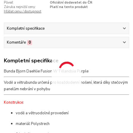
Původ:
Oficiální dodavatel do ČR
Záruka nejnižší ceny:
Platí na tento produkt
Hlídat cenu / dostupnost
Kompletní specifikace
Komentáře
0
Kompletní specifikace
Bunda Bjorn Daehlie Fusion W Tillandsia Purple
Vodě a větrubunda určená pro koaždodenní nošení, která díky stečovým
panelům nebrání v pohybu
Konstrukce
:
vodě a větruodolné provedení
materiál Polystrech