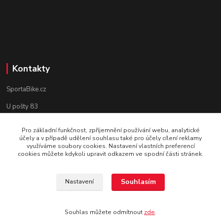
Kontakty
SportaBike.cz
U pošty 83
250 69, Vodochody
Pro základní funkčnost, zpříjemnění používání webu, analytické
účely a v případě udělení souhlasu také pro účely cílení reklamy
tel.: +420 736 274 612
využíváme soubory cookies. Nastavení vlastních preferencí
cookies můžete kdykoli upravit odkazem ve spodní části stránek.
e-mail: info@sportabike.cz
Souhlasím
Nastavení
Vytvořeno systémem
www.eshop-rychle.cz
Souhlas můžete odmítnout
zde
.