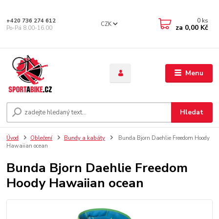
0
ks
+420 736 274 612
CZK
za
0,00 Kč
Po-Pá 8.00-16.00
Menu
Hledat
Úvod
Oblečení
Bundy a kabáty
Bunda Bjorn Daehlie Freedom Hoody
Hawaiian ocean
Bunda Bjorn Daehlie Freedom
Hoody Hawaiian ocean