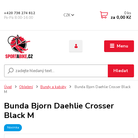
0
ks
+420 736 274 612
CZK
za
0,00 Kč
Po-Pá 8.00-16.00
Menu
Hledat
Úvod
Oblečení
Bundy a kabáty
Bunda Bjorn Daehlie Crosser Black
M
Bunda Bjorn Daehlie Crosser
Black M
Novinka