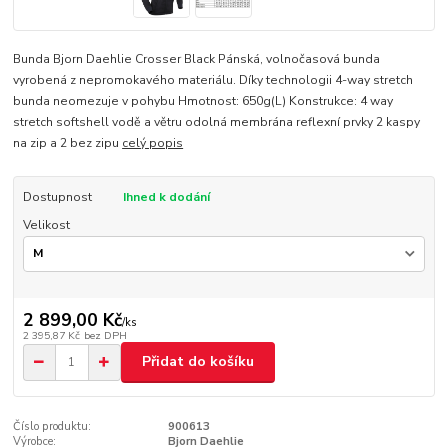
Bunda Bjorn Daehlie Crosser Black Pánská, volnočasová bunda
vyrobená z nepromokavého materiálu. Díky technologii 4-way stretch
bunda neomezuje v pohybu Hmotnost: 650g(L) Konstrukce: 4 way
stretch softshell vodě a větru odolná membrána reflexní prvky 2 kaspy
na zip a 2 bez zipu
celý popis
Dostupnost
Ihned k dodání
Velikost
2 899,00 Kč
/
ks
2 395,87 Kč
bez DPH
Přidat do košíku
Číslo produktu:
900613
Výrobce:
Bjorn Daehlie