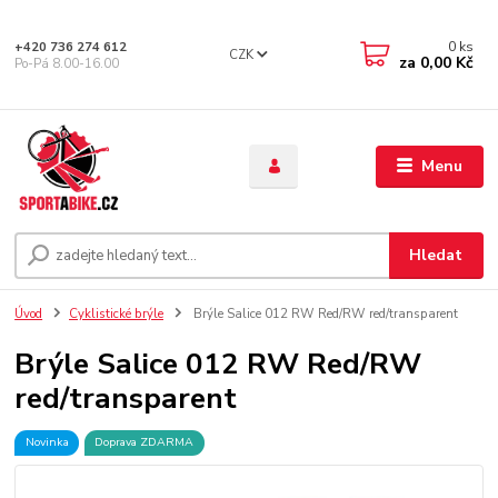
0
ks
+420 736 274 612
CZK
za
0,00 Kč
Po-Pá 8.00-16.00
Menu
Hledat
Úvod
Cyklistické brýle
Brýle Salice 012 RW Red/RW red/transparent
Brýle Salice 012 RW Red/RW
red/transparent
Novinka
Doprava ZDARMA