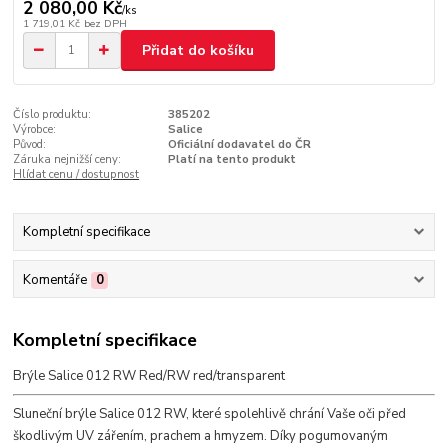
2 080,00 Kč
/
ks
1 719,01 Kč
bez DPH
Přidat do košíku
Číslo produktu:
385202
Výrobce:
Salice
Původ:
Oficiální dodavatel do ČR
Záruka nejnižší ceny:
Platí na tento produkt
Hlídat cenu / dostupnost
Kompletní specifikace
Komentáře
0
Kompletní specifikace
Brýle Salice 012 RW Red/RW red/transparent
Sluneční brýle Salice 012 RW, které spolehlivě chrání Vaše oči před
škodlivým UV zářením, prachem a hmyzem. Díky pogumovaným