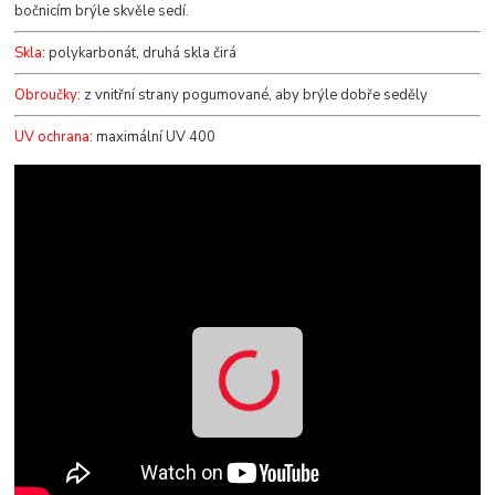
bočnicím brýle skvěle sedí.
Skla
: polykarbonát, druhá skla čirá
Obroučky
: z vnitřní strany pogumované, aby brýle dobře seděly
UV ochrana
: maximální UV 400