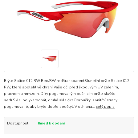
Brýle Salice 012 RW Red/RW red/transparentSluneční brýle Salice 012
RW, které spolehlivě chrání Vaše oči před škodlivým UV zářením,
prachem a hmyzem. Díky pogumovaným bočnicím brýle skvěle
sedí.Skla: polykarbonát, druhá skla čiráObroučky: z vnitřní strany
pogumované, aby brýle dobře sedělyUV ochrana...
celý popis
Dostupnost
Ihned k dodání