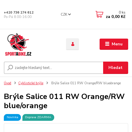
0
ks
+420 736 274 612
CZK
za
0,00 Kč
Po-Pá 8.00-16.00
Menu
Hledat
Úvod
Cyklistické brýle
Brýle Salice 011 RW Orange/RW blue/orange
Brýle Salice 011 RW Orange/RW
blue/orange
Novinka
Doprava ZDARMA