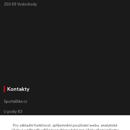
250 69 Vodochody
Kontakty
SportaBike.cz
U pošty 83
250 69, Vodochody
Pro základní funkčnost, zpříjemnění používání webu, analytické