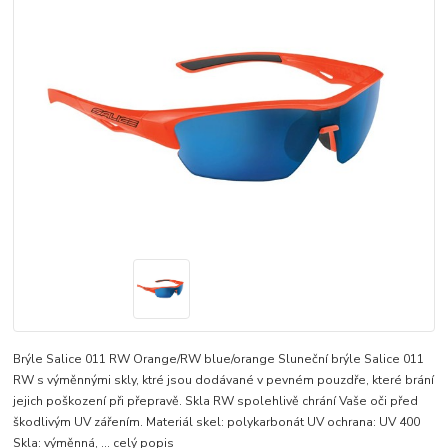
Brýle Salice 011 RW Orange/RW blue/orange Sluneční brýle Salice 011
RW s výměnnými skly, ktré jsou dodávané v pevném pouzdře, které brání
jejich poškození při přepravě. Skla RW spolehlivě chrání Vaše oči před
škodlivým UV zářením. Materiál skel: polykarbonát UV ochrana: UV 400
Skla: výměnná, ...
celý popis