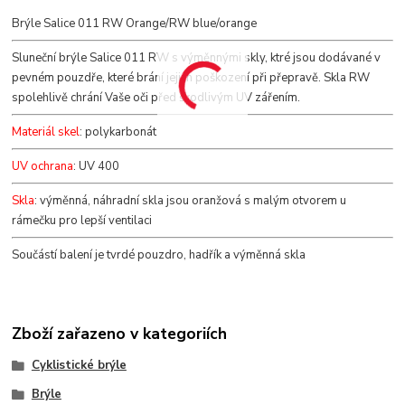
Brýle Salice 011 RW Orange/RW blue/orange
Sluneční brýle
Salice 011 RW s výměnnými skly, ktré jsou dodávané v
pevném pouzdře, které brání jejich poškození při přepravě. Skla RW
spolehlivě chrání Vaše oči před škodlivým UV zářením.
Materiál skel
: polykarbonát
UV ochrana
: UV 400
Skla
: výměnná, náhradní skla jsou oranžová s malým otvorem u
rámečku pro lepší ventilaci
Součástí balení je tvrdé pouzdro, hadřík a výměnná skla
Zboží zařazeno v kategoriích
Cyklistické brýle
Brýle