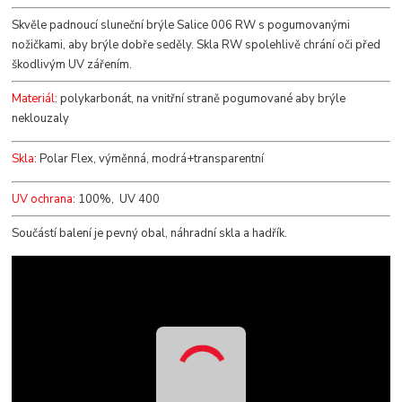
Skvěle padnoucí sluneční brýle Salice 006 RW s pogumovanými
nožičkami, aby brýle dobře seděly. Skla RW spolehlivě chrání oči před
škodlivým UV zářením.
Materiál
: polykarbonát, na vnitřní straně pogumované aby brýle
neklouzaly
Skla
: Polar Flex, výměnná, modrá+transparentní
UV ochrana
: 100%, UV 400
Součástí balení je pevný obal, náhradní skla a hadřík.