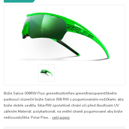
Brýle Salice 006RW Fluo green/multireflex green/transparentSkvěle
padnoucí sluneční brýle Salice 006 RW s pogumovanými nožičkami, aby
brýle dobře seděly. Skla RW spolehlivě chrání oči před škodlivým UV
zářením.Materiál: polykarbonát, na vnitřní straně pogumované aby brýle
neklouzalySkla: Polar Flex,...
celý popis