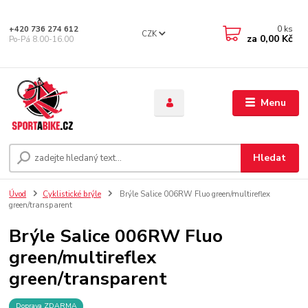
0
ks
+420 736 274 612
CZK
za
0,00 Kč
Po-Pá 8.00-16.00
Menu
Hledat
Úvod
Cyklistické brýle
Brýle Salice 006RW Fluo green/multireflex
green/transparent
Brýle Salice 006RW Fluo
green/multireflex
green/transparent
Doprava ZDARMA