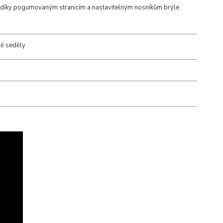
a díky pogumovaným stranicím a nastavitelným nosníkům brýle
ně seděly