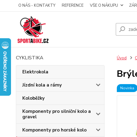
O NÁS - KONTAKTY
REFERENCE
VŠE O NÁKUPU
ZÁR
CYKLISTIKA
Úvod
C
Brýl
Elektrokola
Jízdní kola a rámy
Novinka
Koloběžky
Komponenty pro silniční kolo a
gravel
Komponenty pro horské kolo