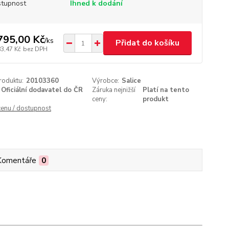
tupnost
Ihned k dodání
795,00 Kč
/
ks
Přidat do košíku
83,47 Kč
bez DPH
roduktu:
20103360
Výrobce:
Salice
Oficiální dodavatel do ČR
Záruka nejnižší
Platí na tento
ceny:
produkt
cenu / dostupnost
Komentáře
0