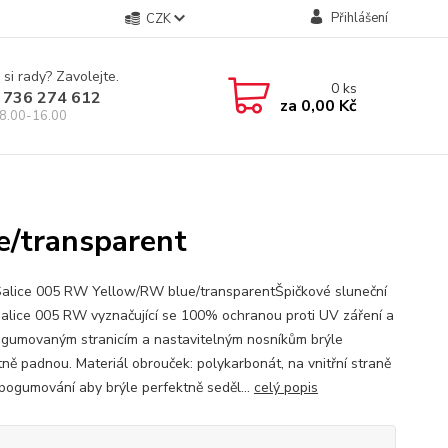
Přihlášení
CZK
 si rady? Zavolejte.
0
ks
 736 274 612
za
0,00 Kč
8.00-16.00
e/transparent
Salice 005 RW Yellow/RW blue/transparentŠpičkové sluneční
Salice 005 RW vyznačující se 100% ochranou proti UV záření a
ogumovaným stranicím a nastavitelným nosníkům brýle
tně padnou. Materiál obrouček: polykarbonát, na vnitřní straně
pogumování aby brýle perfektně seděl...
celý popis