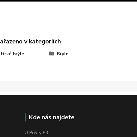
zařazeno v kategoriích
stické brýle
Brýle
Kde nás najdete
U Pošty 83