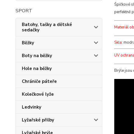
Špičkové s
SPORT
perfektně 
Batohy, tašky a dětské
Materiál o
sedačky
Běžky
Skla
: modrá
Boty na běžky
UV ochran
Hole na běžky
Brýle jsou
Chrániče páteře
Kolečkové lyže
Ledvinky
Lyžařské přilby
Lyžařské brýle