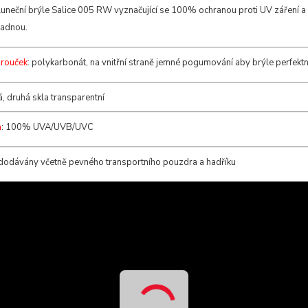
luneční brýle Salice 005 RW vyznačující se 100% ochranou proti UV záření 
padnou.
brouček
: polykarbonát, na vnitřní straně jemné pogumování aby brýle perfekt
, druhá skla transparentní
a
: 100% UVA/UVB/UVC
 dodávány včetně pevného transportního pouzdra a hadříku