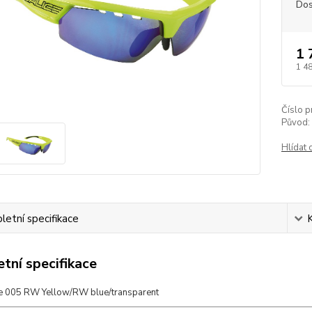
Dos
1 
1 4
Číslo p
Původ:
Hlídat 
etní specifikace
tní specifikace
ce 005 RW Yellow/RW blue/transparent