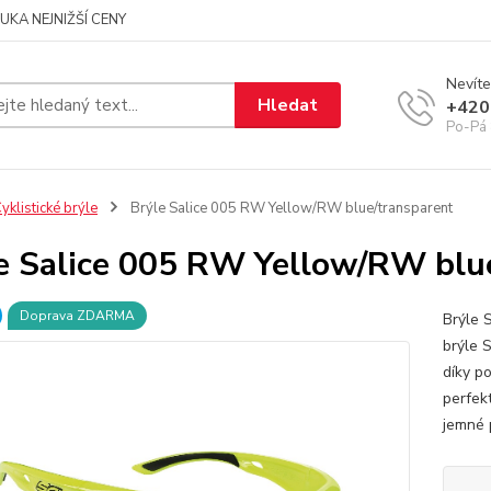
UKA NEJNIŽŠÍ CENY
Nevíte
Hledat
+420
Po-Pá 
yklistické brýle
Brýle Salice 005 RW Yellow/RW blue/transparent
e Salice 005 RW Yellow/RW blu
Doprava ZDARMA
Brýle 
brýle 
díky p
perfek
jemné 