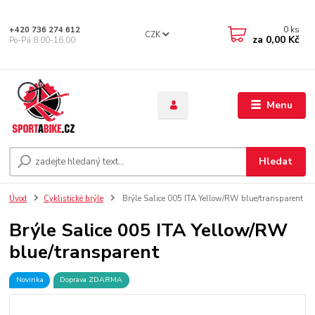
0
ks
+420 736 274 612
CZK
za
0,00 Kč
Po-Pá 8.00-16.00
Menu
Hledat
Úvod
Cyklistické brýle
Brýle Salice 005 ITA Yellow/RW blue/transparent
Brýle Salice 005 ITA Yellow/RW
blue/transparent
Novinka
Doprava ZDARMA