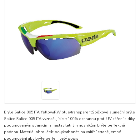
Brýle Salice 005 ITA Yellow/RW blue/transparentŠpičkové sluneční brýle
Salice Salice 005 ITA vyznačující se 100% ochranou proti UV záření a díky
pogumovaným stranicím a nastavitelným nosníkům brýle perfektně
padnou. Materiál obrouček: polykarbonát, na vnitřní straně jemné
pogumování aby brýle perfe...
celý popis