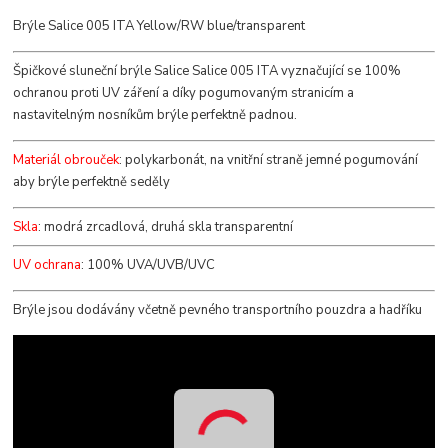
Brýle Salice 005 ITA Yellow/RW blue/transparent
Špičkové sluneční brýle Salice Salice 005 ITA vyznačující se 100%
ochranou proti UV záření a díky pogumovaným stranicím a
nastavitelným nosníkům brýle perfektně padnou.
Materiál obrouček
: polykarbonát, na vnitřní straně jemné pogumování
aby brýle perfektně seděly
Skla
: modrá zrcadlová, druhá skla transparentní
UV ochrana
: 100% UVA/UVB/UVC
Brýle jsou dodávány včetně pevného transportního pouzdra a hadříku