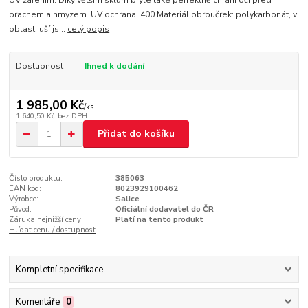
UV zářením. Díky větším sklům brýle také perfektně chrání oči před
prachem a hmyzem. UV ochrana: 400 Materiál obroučrek: polykarbonát, v
oblasti uší js...
celý popis
Dostupnost
Ihned k dodání
1 985,00 Kč
/
ks
1 640,50 Kč
bez DPH
Přidat do košíku
Číslo produktu:
385063
EAN kód:
8023929100462
Výrobce:
Salice
Původ:
Oficiální dodavatel do ČR
Záruka nejnižší ceny:
Platí na tento produkt
Hlídat cenu / dostupnost
Kompletní specifikace
Komentáře
0