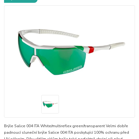
Brýle Salice 004 ITA White/multireflex green/transparent Velmi dobře
padnoucí sluneční brýle Salice 004 ITA poskytující 100% ochranu před