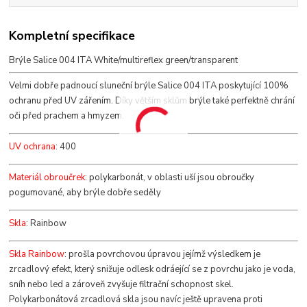
Kompletní specifikace
Brýle Salice 004 ITA White/multireflex green/transparent
Velmi dobře padnoucí sluneční brýle
Salice 004 ITA
poskytující 100%
ochranu před UV zářením. Díky větším sklům brýle také perfektně chrání
oči před prachem a hmyzem.
UV ochrana
: 400
Materiál obroučrek
: polykarbonát, v oblasti uší jsou obroučky
pogumované, aby brýle dobře seděly
Skla
: Rainbow
Skla Rainbow
: prošla povrchovou úpravou jejímž výsledkem je
zrcadlový efekt, který snižuje odlesk odráející se z povrchu jako je voda,
sníh nebo led a zároveň zvyšuje filtrační schopnost skel.
Polykarbonátová zrcadlová skla jsou navíc ještě upravena proti