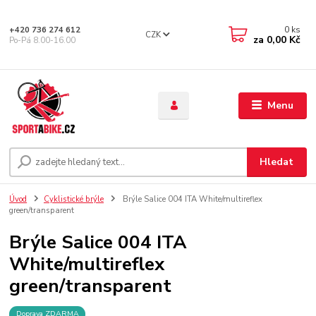
0
ks
+420 736 274 612
CZK
za
0,00 Kč
Po-Pá 8.00-16.00
Menu
Hledat
Úvod
Cyklistické brýle
Brýle Salice 004 ITA White/multireflex
green/transparent
Brýle Salice 004 ITA
White/multireflex
green/transparent
Doprava ZDARMA