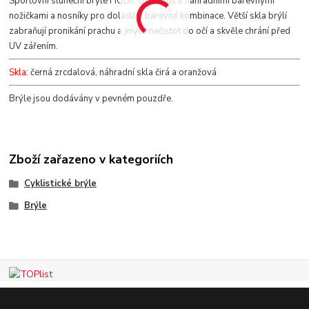
Sportovní sluneční brýle HQBC Qert Plus s náhradními barevnými
nožičkami a nosníky pro doladění barevné kombinace. Větší skla brýlí
zabraňují pronikání prachu a jiných nečistot do očí a skvěle chrání před
UV zářením.
Skla
: černá zrcdalová, náhradní skla čirá a oranžová
Brýle jsou dodávány v pevném pouzdře.
Zboží zařazeno v kategoriích
Cyklistické brýle
Brýle