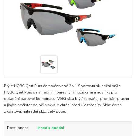
Brýle HQBC Qert Plus černo/červené 3 v 1 Sportovní sluneční brýle
HQBC Qert Plus s náhradními barevnými nožičkami a nosníky pro
doladění barevné kombinace. Větší skla brýlí zabraňují pronikání prachu
a jiných nečistot do očí a skvěle chrání před UV zářením. Skla: černá
zrcdalová, náhradní skl...
celý popis
Dostupnost
Ihned k dodání