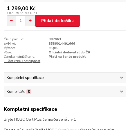
1 299,00 Kč
1 073,55 Kč
bez DPH
Přidat do košíku
Číslo produktu:
387063
EAN kód:
8586014491666
Výrobce:
HQBC
Původ:
Oficiální dodavatel do ČR
Záruka nejnižší ceny:
Platí na tento produkt
Hlídat cenu / dostupnost
Kompletní specifikace
Komentáře
0
Kompletní specifikace
Brýle HQBC Qert Plus černo/červené 3 v 1