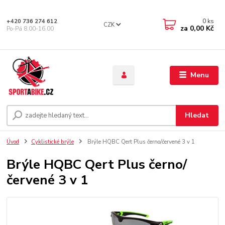
0
ks
+420 736 274 612
CZK
za
0,00 Kč
Po-Pá 8.00-16.00
Menu
Hledat
Úvod
Cyklistické brýle
Brýle HQBC Qert Plus černo/červené 3 v 1
Brýle HQBC Qert Plus černo/
červené 3 v 1