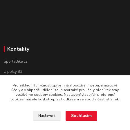
Kontakty
SportaBike.cz
U pošty 83
250 69, Vodochody
Pro základní funkčnost, zpříjemnění používání webu, analytické
účely a v případě udělení souhlasu také pro účely cílení reklamy
tel.: +420 736 274 612
využíváme soubory cookies. Nastavení vlastních preferencí
cookies můžete kdykoli upravit odkazem ve spodní části stránek.
e-mail: info@sportabike.cz
Souhlasím
Nastavení