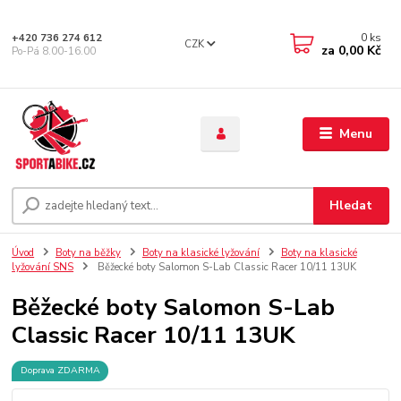
0
ks
+420 736 274 612
CZK
za
0,00 Kč
Po-Pá 8.00-16.00
Menu
Hledat
Úvod
Boty na běžky
Boty na klasické lyžování
Boty na klasické
lyžování SNS
Běžecké boty Salomon S-Lab Classic Racer 10/11 13UK
Běžecké boty Salomon S-Lab
Classic Racer 10/11 13UK
Doprava ZDARMA