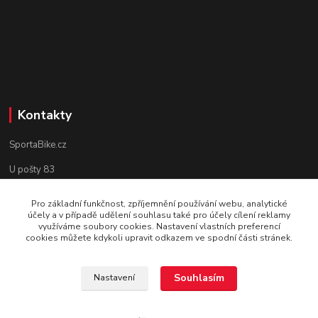
Kontakty
SportaBike.cz
U pošty 83
250 69, Vodochody
Pro základní funkčnost, zpříjemnění používání webu, analytické
účely a v případě udělení souhlasu také pro účely cílení reklamy
tel.: +420 736 274 612
využíváme soubory cookies. Nastavení vlastních preferencí
cookies můžete kdykoli upravit odkazem ve spodní části stránek.
e-mail: info@sportabike.cz
Souhlasím
Nastavení
Vytvořeno systémem
www.eshop-rychle.cz