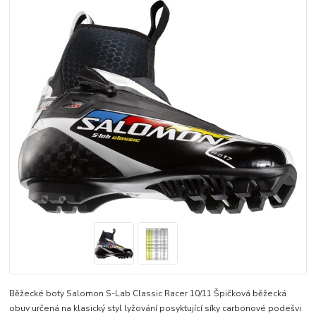
Běžecké boty Salomon S-Lab Classic Racer 10/11 Špičková běžecká
obuv určená na klasický styl lyžování posyktující síky carbonové podešvi