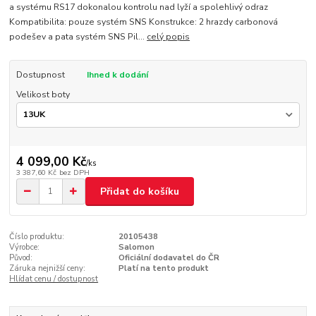
a systému RS17 dokonalou kontrolu nad lyží a spolehlivý odraz
Kompatibilita: pouze systém SNS Konstrukce: 2 hrazdy carbonová
podešev a pata systém SNS Pil...
celý popis
Dostupnost
Ihned k dodání
Velikost boty
4 099,00 Kč
/
ks
3 387,60 Kč
bez DPH
Přidat do košíku
Číslo produktu:
20105438
Výrobce:
Salomon
Původ:
Oficiální dodavatel do ČR
Záruka nejnižší ceny:
Platí na tento produkt
Hlídat cenu / dostupnost