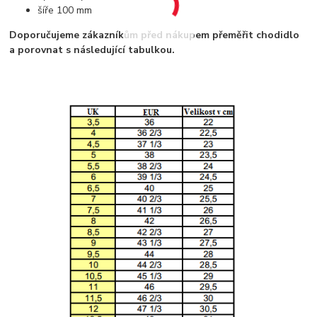
šíře 100 mm
Doporučujeme zákazníkům před nákupem přeměřit chodidlo
a porovnat s následující tabulkou.