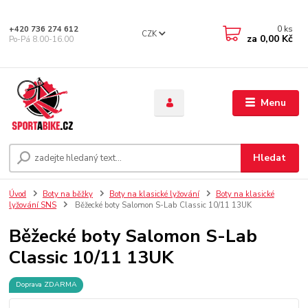
0
ks
+420 736 274 612
CZK
za
0,00 Kč
Po-Pá 8.00-16.00
Menu
Hledat
Úvod
Boty na běžky
Boty na klasické lyžování
Boty na klasické
lyžování SNS
Běžecké boty Salomon S-Lab Classic 10/11 13UK
Běžecké boty Salomon S-Lab
Classic 10/11 13UK
Doprava ZDARMA