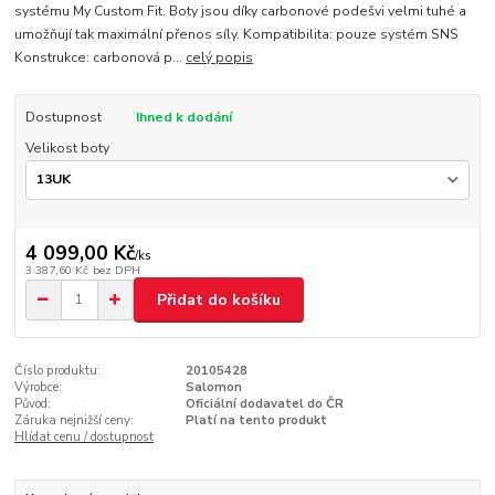
systému My Custom Fit. Boty jsou díky carbonové podešvi velmi tuhé a
umožňují tak maximální přenos síly. Kompatibilita: pouze systém SNS
Konstrukce: carbonová p...
celý popis
Dostupnost
Ihned k dodání
Velikost boty
4 099,00 Kč
/
ks
3 387,60 Kč
bez DPH
Přidat do košíku
Číslo produktu:
20105428
Výrobce:
Salomon
Původ:
Oficiální dodavatel do ČR
Záruka nejnižší ceny:
Platí na tento produkt
Hlídat cenu / dostupnost